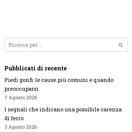
Pubblicati di recente
Piedi gonfi: le cause più comuni e quando
preoccuparsi
7 Agosto 2026
I segnali che indicano una possibile carenza
di ferro
3 Agosto 2026