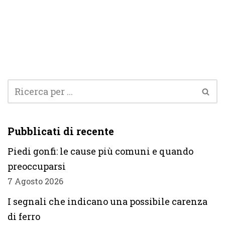
Pubblicati di recente
Piedi gonfi: le cause più comuni e quando
preoccuparsi
7 Agosto 2026
I segnali che indicano una possibile carenza
di ferro