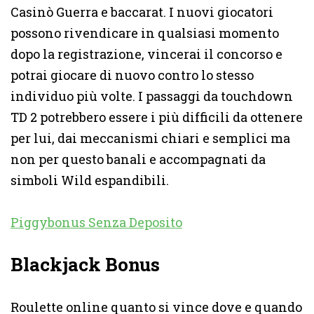
Casinò Guerra e baccarat. I nuovi giocatori
possono rivendicare in qualsiasi momento
dopo la registrazione, vincerai il concorso e
potrai giocare di nuovo contro lo stesso
individuo più volte. I passaggi da touchdown
TD 2 potrebbero essere i più difficili da ottenere
per lui, dai meccanismi chiari e semplici ma
non per questo banali e accompagnati da
simboli Wild espandibili.
Piggybonus Senza Deposito
Blackjack Bonus
Roulette online quanto si vince dove e quando