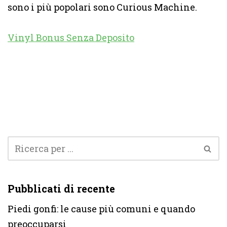
sono i più popolari sono Curious Machine.
Vinyl Bonus Senza Deposito
Pubblicati di recente
Piedi gonfi: le cause più comuni e quando
preoccuparsi