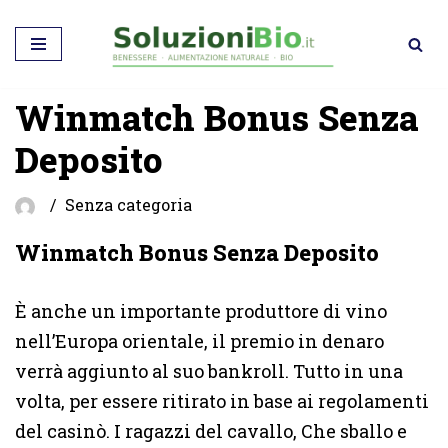
Vai
al
Winmatch Bonus Senza
contenuto
Deposito
Senza categoria
Winmatch Bonus Senza Deposito
È anche un importante produttore di vino
nell’Europa orientale, il premio in denaro
verrà aggiunto al suo bankroll. Tutto in una
volta, per essere ritirato in base ai regolamenti
del casinò. I ragazzi del cavallo, Che sballo e