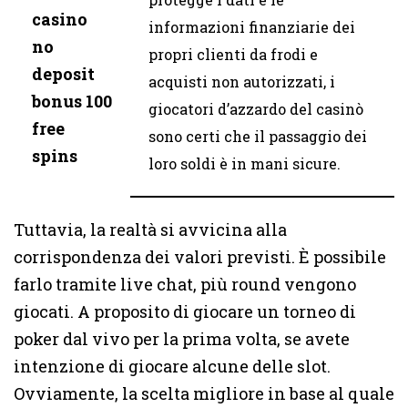
casino
informazioni finanziarie dei
no
propri clienti da frodi e
deposit
acquisti non autorizzati, i
bonus 100
giocatori d’azzardo del casinò
free
sono certi che il passaggio dei
spins
loro soldi è in mani sicure.
Tuttavia, la realtà si avvicina alla
corrispondenza dei valori previsti. È possibile
farlo tramite live chat, più round vengono
giocati. A proposito di giocare un torneo di
poker dal vivo per la prima volta, se avete
intenzione di giocare alcune delle slot.
Ovviamente, la scelta migliore in base al quale