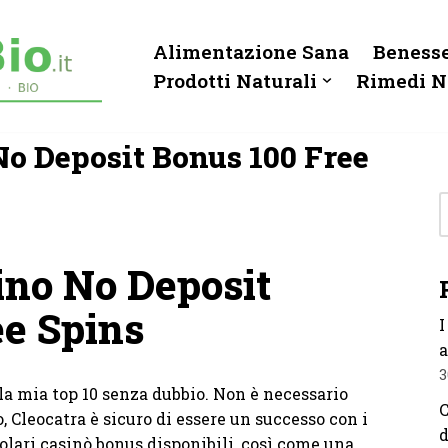
Alimentazione Sana
Benesse
Prodotti Naturali
Rimedi N
o Deposit Bonus 100 Free
no No Deposit
ee Spins
I
a
3
la mia top 10 senza dubbio. Non è necessario
C
, Cleocatra è sicuro di essere un successo con i
d
opolari casinò bonus disponibili, così come una