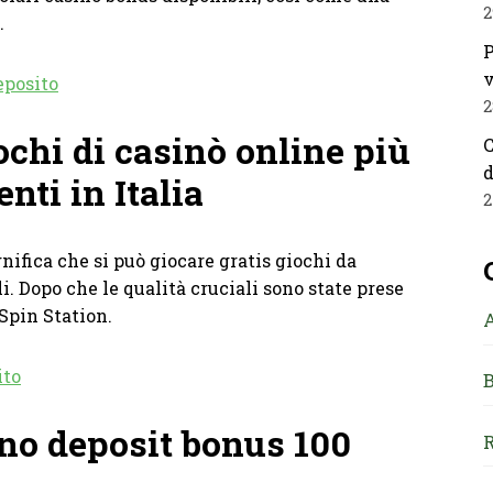
2
.
P
v
eposito
2
iochi di casinò online più
C
d
nti in Italia
2
gnifica che si può giocare gratis giochi da
i. Dopo che le qualità cruciali sono state prese
Spin Station.
ito
B
no deposit bonus 100
R