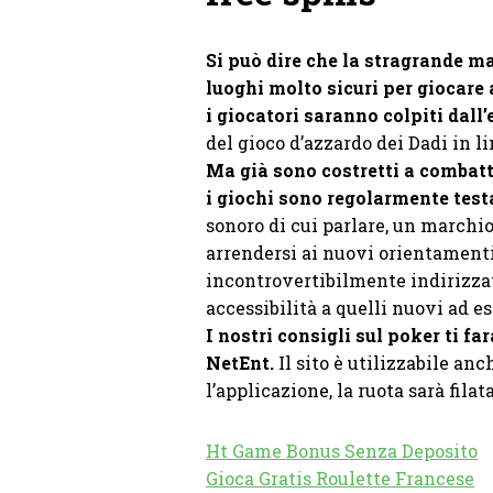
Si può dire che la stragrande m
luoghi molto sicuri per giocare 
i giocatori saranno colpiti dall
del gioco d’azzardo dei Dadi in li
Ma già sono costretti a combatt
i giochi sono regolarmente testa
sonoro di cui parlare, un march
arrendersi ai nuovi orientamenti
incontrovertibilmente indirizzat
accessibilità a quelli nuovi ad es
I nostri consigli sul poker ti 
NetEnt.
Il sito è utilizzabile an
l’applicazione, la ruota sarà filata
Ht Game Bonus Senza Deposito
Gioca Gratis Roulette Francese