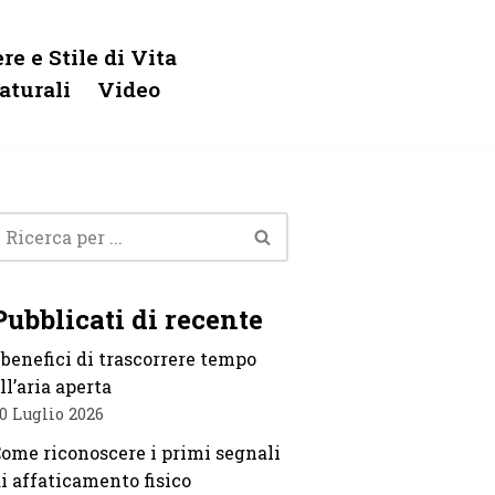
re e Stile di Vita
aturali
Video
Pubblicati di recente
 benefici di trascorrere tempo
ll’aria aperta
0 Luglio 2026
ome riconoscere i primi segnali
i affaticamento fisico