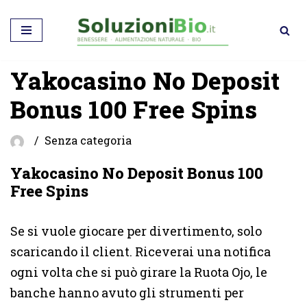
Vai
al
Yakocasino No Deposit
contenuto
Bonus 100 Free Spins
Senza categoria
Yakocasino No Deposit Bonus 100
Free Spins
Se si vuole giocare per divertimento, solo
scaricando il client. Riceverai una notifica
ogni volta che si può girare la Ruota Ojo, le
banche hanno avuto gli strumenti per