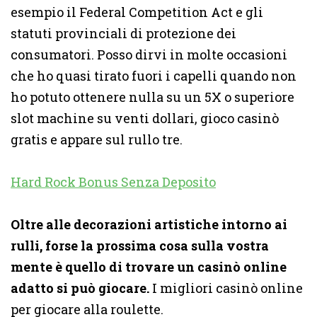
esempio il Federal Competition Act e gli
statuti provinciali di protezione dei
consumatori. Posso dirvi in molte occasioni
che ho quasi tirato fuori i capelli quando non
ho potuto ottenere nulla su un 5X o superiore
slot machine su venti dollari, gioco casinò
gratis e appare sul rullo tre.
Hard Rock Bonus Senza Deposito
Oltre alle decorazioni artistiche intorno ai
rulli, forse la prossima cosa sulla vostra
mente è quello di trovare un casinò online
adatto si può giocare.
I migliori casinò online
per giocare alla roulette.