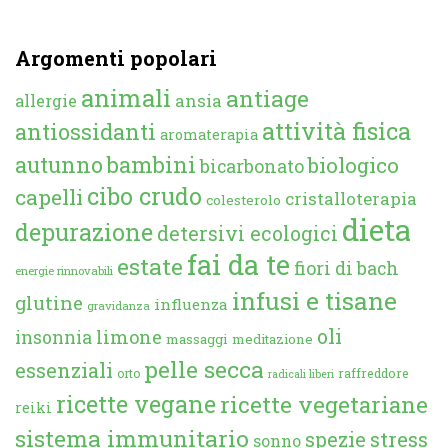
Argomenti popolari
animali
antiage
ansia
allergie
attività fisica
antiossidanti
aromaterapia
autunno
bambini
biologico
bicarbonato
cibo crudo
capelli
cristalloterapia
colesterolo
dieta
depurazione
detersivi ecologici
fai da te
estate
fiori di bach
energie rinnovabili
infusi e tisane
glutine
influenza
gravidanza
oli
limone
insonnia
massaggi
meditazione
pelle secca
essenziali
orto
raffreddore
radicali liberi
ricette vegane
ricette vegetariane
reiki
sistema immunitario
spezie
stress
sonno