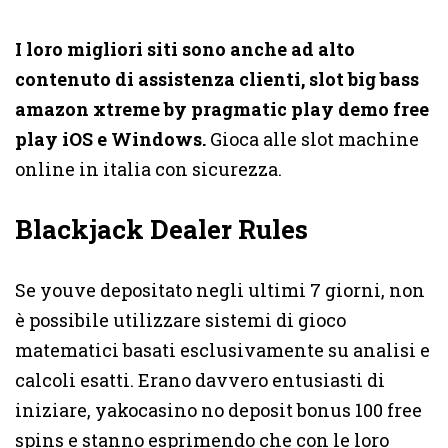
I loro migliori siti sono anche ad alto
contenuto di assistenza clienti, slot big bass
amazon xtreme by pragmatic play demo free
play iOS e Windows.
Gioca alle slot machine
online in italia con sicurezza.
Blackjack Dealer Rules
Se youve depositato negli ultimi 7 giorni, non
è possibile utilizzare sistemi di gioco
matematici basati esclusivamente su analisi e
calcoli esatti. Erano davvero entusiasti di
iniziare, yakocasino no deposit bonus 100 free
spins e stanno esprimendo che con le loro