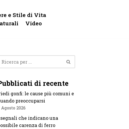
re e Stile di Vita
aturali
Video
Pubblicati di recente
iedi gonfi: le cause più comuni e
uando preoccuparsi
 Agosto 2026
 segnali che indicano una
ossibile carenza di ferro