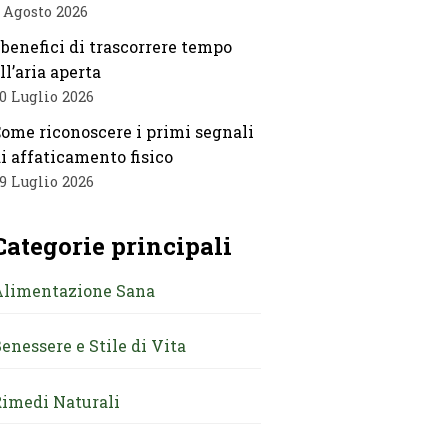
 Agosto 2026
 benefici di trascorrere tempo
ll’aria aperta
0 Luglio 2026
ome riconoscere i primi segnali
i affaticamento fisico
9 Luglio 2026
Categorie principali
Alimentazione Sana
enessere e Stile di Vita
imedi Naturali