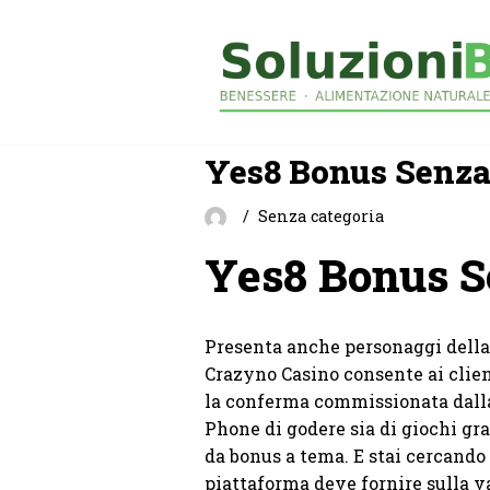
Vai
al
contenuto
Yes8 Bonus Senza
Senza categoria
Yes8 Bonus S
Presenta anche personaggi della 
Crazyno Casino consente ai clie
la conferma commissionata dall
Phone di godere sia di giochi gra
da bonus a tema. E stai cercando
piattaforma deve fornire sulla v