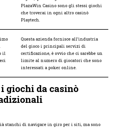
PlazaWin Casino sono gli stessi giochi
che troverai in ogni altro casinò
Playtech.
rimo
Questa azienda fornisce all’industria
n
del gioco i principali servizi di
 il
certificazione, è ovvio che ci sarebbe un
eci
limite al numero di giocatori che sono
interessati a poker online.
 i giochi da casinò
radizionali
già stanchi di navigare in giro per i siti, ma sono