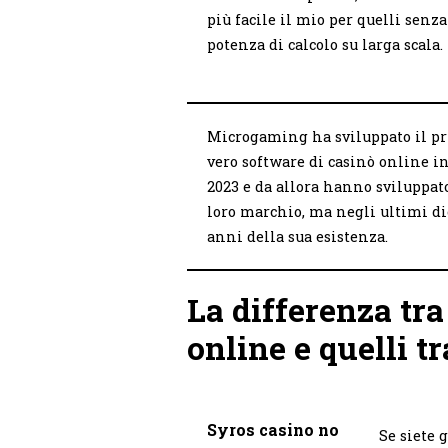
più facile il mio per quelli senza
potenza di calcolo su larga scala.
Microgaming ha sviluppato il p
vero software di casinò online i
2023 e da allora hanno sviluppato
loro marchio, ma negli ultimi di
anni della sua esistenza.
La differenza tra
online e quelli t
Syros casino no
Se siete 