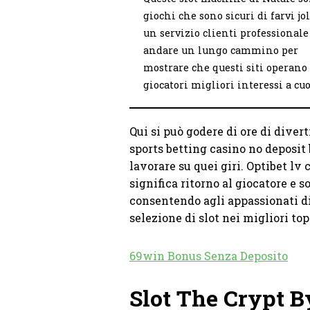
giochi che sono sicuri di farvi jo
un servizio clienti professionale
andare un lungo cammino per
mostrare che questi siti operano 
giocatori migliori interessi a cuo
Qui si può godere di ore di dive
sports betting casino no deposit 
lavorare su quei giri. Optibet lv
significa ritorno al giocatore e 
consentendo agli appassionati di
selezione di slot nei migliori top
69win Bonus Senza Deposito
Slot The Crypt B