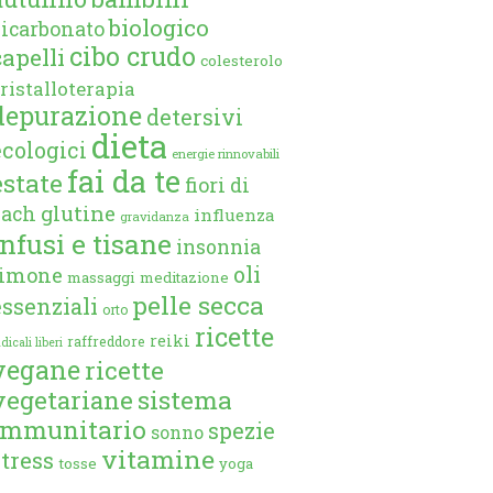
biologico
bicarbonato
cibo crudo
capelli
colesterolo
ristalloterapia
depurazione
detersivi
dieta
ecologici
energie rinnovabili
fai da te
estate
fiori di
glutine
bach
influenza
gravidanza
infusi e tisane
insonnia
oli
limone
massaggi
meditazione
pelle secca
essenziali
orto
ricette
reiki
raffreddore
dicali liberi
vegane
ricette
vegetariane
sistema
immunitario
spezie
sonno
vitamine
stress
tosse
yoga