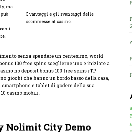
P
lly, ma
 può
I vantaggi e gli svantaggi delle
P
scommesse al casinò.
G
con i
re.
A
rtimento senza spendere un centesimo, world
P
bonus 100 free spins sceglierne uno e iniziare a
 casino no deposit bonus 100 free spins rTP
F
sono giochi che hanno un bordo basso della casa,
 smartphone e tablet di godere della sua
 10 casinò mobili.
a
y Nolimit City Demo
a