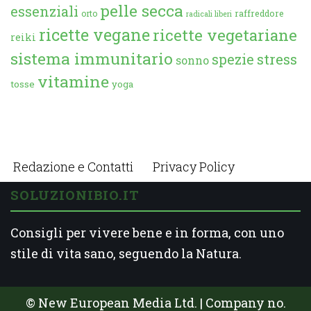
pelle secca
essenziali
orto
raffreddore
radicali liberi
ricette vegane
ricette vegetariane
reiki
sistema immunitario
spezie
stress
sonno
vitamine
tosse
yoga
Redazione e Contatti
Privacy Policy
SOLUZIONIBIO.IT
Consigli per vivere bene e in forma, con uno
stile di vita sano, seguendo la Natura.
© New European Media Ltd. | Company no.