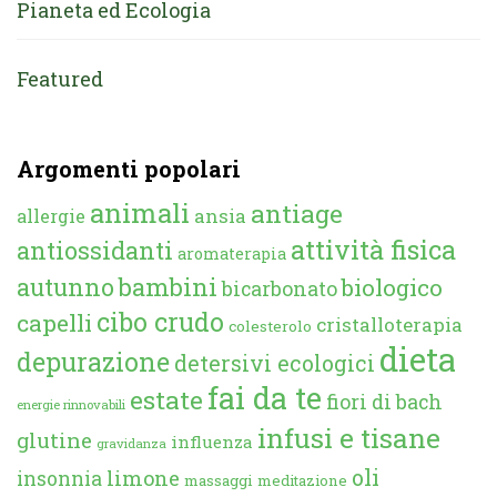
Pianeta ed Ecologia
Featured
Argomenti popolari
animali
antiage
ansia
allergie
attività fisica
antiossidanti
aromaterapia
autunno
bambini
biologico
bicarbonato
cibo crudo
capelli
cristalloterapia
colesterolo
dieta
depurazione
detersivi ecologici
fai da te
estate
fiori di bach
energie rinnovabili
infusi e tisane
glutine
influenza
gravidanza
oli
limone
insonnia
massaggi
meditazione