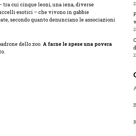
2
 tra cui cinque leoni, una iena, diverse
 uccelli esotici – che vivono in gabbie
P
rate, secondo quanto denunciano le associazioni
v
2
C
padrone dello zoo.
A farne le spese una povera
d
to.
2
B
R