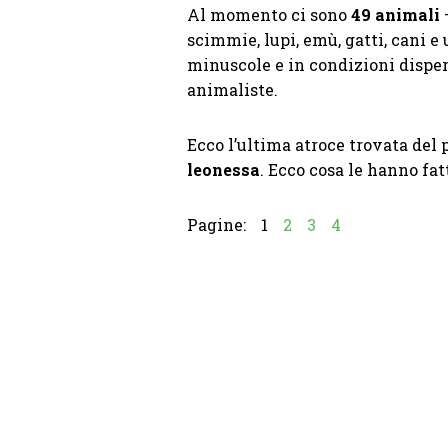
Al momento ci sono
49 animali
–
scimmie, lupi, emù, gatti, cani e
minuscole e in condizioni dispe
animaliste.
Ecco l’ultima atroce trovata del 
leonessa
. Ecco cosa le hanno fat
Pagine:
1
2
3
4