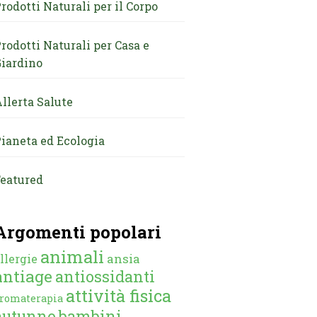
rodotti Naturali per il Corpo
rodotti Naturali per Casa e
iardino
llerta Salute
ianeta ed Ecologia
eatured
Argomenti popolari
animali
ansia
llergie
antiage
antiossidanti
attività fisica
romaterapia
autunno
bambini