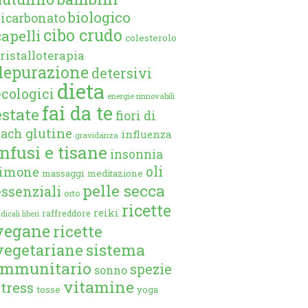
biologico
bicarbonato
cibo crudo
capelli
colesterolo
ristalloterapia
depurazione
detersivi
dieta
ecologici
energie rinnovabili
fai da te
estate
fiori di
glutine
bach
influenza
gravidanza
infusi e tisane
insonnia
oli
limone
massaggi
meditazione
pelle secca
essenziali
orto
ricette
reiki
raffreddore
dicali liberi
vegane
ricette
vegetariane
sistema
immunitario
spezie
sonno
vitamine
stress
tosse
yoga