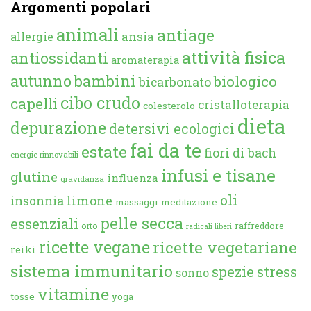
Argomenti popolari
animali
antiage
ansia
allergie
attività fisica
antiossidanti
aromaterapia
autunno
bambini
biologico
bicarbonato
cibo crudo
capelli
cristalloterapia
colesterolo
dieta
depurazione
detersivi ecologici
fai da te
estate
fiori di bach
energie rinnovabili
infusi e tisane
glutine
influenza
gravidanza
oli
limone
insonnia
massaggi
meditazione
pelle secca
essenziali
orto
raffreddore
radicali liberi
ricette vegane
ricette vegetariane
reiki
sistema immunitario
spezie
stress
sonno
vitamine
tosse
yoga