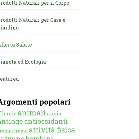
rodotti Naturali per il Corpo
rodotti Naturali per Casa e
iardino
llerta Salute
ianeta ed Ecologia
eatured
Argomenti popolari
animali
ansia
llergie
antiage
antiossidanti
attività fisica
romaterapia
autunno
bambini