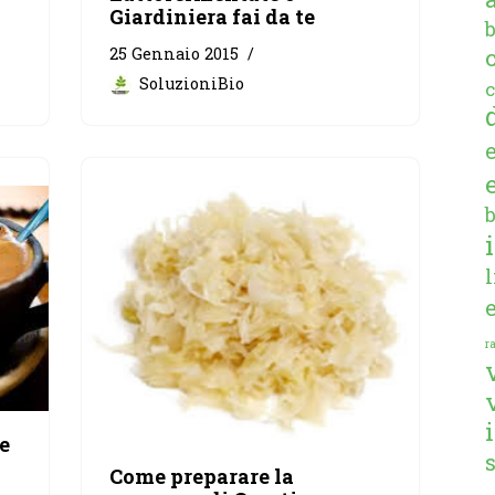
Giardiniera fai da te
25 Gennaio 2015
SoluzioniBio
c
ra
e
Come preparare la