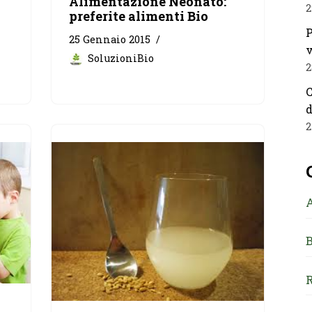
Alimentazione Neonato:
2
preferite alimenti Bio
P
25 Gennaio 2015
v
SoluzioniBio
2
C
d
2
B
R