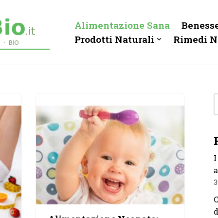
Alimentazione Sana
Benesse
Prodotti Naturali
Rimedi N
I
a
3
C
d