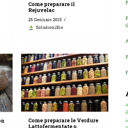
P
Come preparare il
Rejuvelac
P
25 Gennaio 2015
G
SoluzioniBio
A
P
F
a
Come preparare le Verdure
on
a
Lattofermentate o