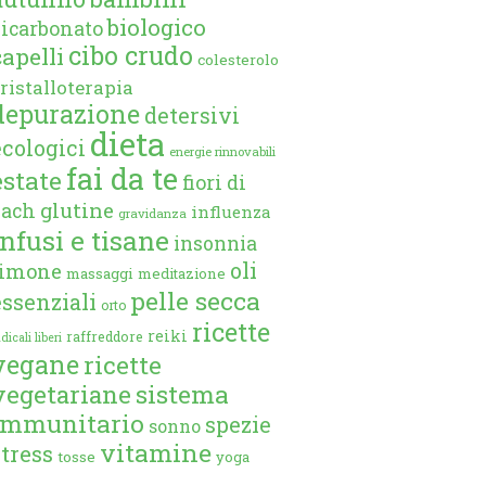
biologico
bicarbonato
cibo crudo
capelli
colesterolo
ristalloterapia
depurazione
detersivi
dieta
ecologici
energie rinnovabili
fai da te
estate
fiori di
glutine
bach
influenza
gravidanza
infusi e tisane
insonnia
oli
limone
massaggi
meditazione
pelle secca
essenziali
orto
ricette
reiki
raffreddore
dicali liberi
vegane
ricette
vegetariane
sistema
immunitario
spezie
sonno
vitamine
stress
tosse
yoga