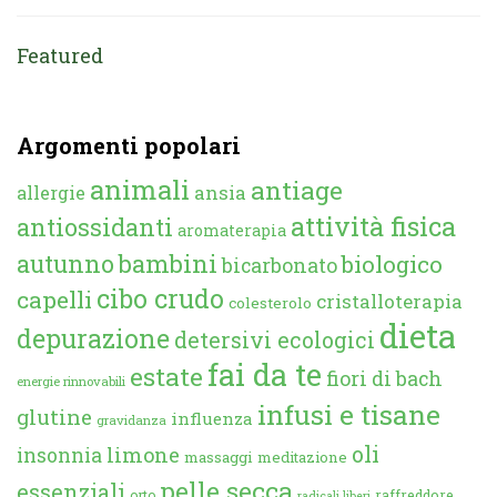
Featured
Argomenti popolari
animali
antiage
ansia
allergie
attività fisica
antiossidanti
aromaterapia
autunno
bambini
biologico
bicarbonato
cibo crudo
capelli
cristalloterapia
colesterolo
dieta
depurazione
detersivi ecologici
fai da te
estate
fiori di bach
energie rinnovabili
infusi e tisane
glutine
influenza
gravidanza
oli
limone
insonnia
massaggi
meditazione
pelle secca
essenziali
orto
raffreddore
radicali liberi