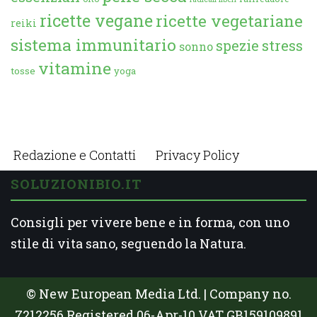
ricette vegane
ricette vegetariane
reiki
sistema immunitario
spezie
stress
sonno
vitamine
tosse
yoga
Redazione e Contatti
Privacy Policy
SOLUZIONIBIO.IT
Consigli per vivere bene e in forma, con uno
stile di vita sano, seguendo la Natura.
© New European Media Ltd. | Company no.
7212256 Registered 06-Apr-10 VAT GB159109891