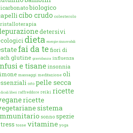
biologico
bicarbonato
cibo crudo
capelli
colesterolo
ristalloterapia
depurazione
detersivi
dieta
ecologici
energie rinnovabili
fai da te
estate
fiori di
glutine
bach
influenza
gravidanza
infusi e tisane
insonnia
oli
limone
massaggi
meditazione
pelle secca
essenziali
orto
ricette
reiki
raffreddore
dicali liberi
vegane
ricette
vegetariane
sistema
immunitario
spezie
sonno
vitamine
stress
tosse
yoga