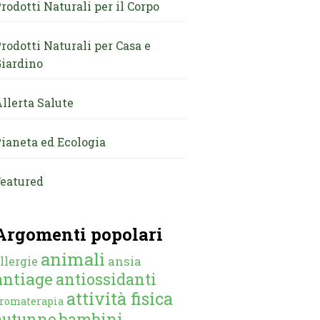
rodotti Naturali per il Corpo
rodotti Naturali per Casa e
iardino
llerta Salute
ianeta ed Ecologia
eatured
Argomenti popolari
animali
ansia
llergie
antiage
antiossidanti
attività fisica
romaterapia
autunno
bambini