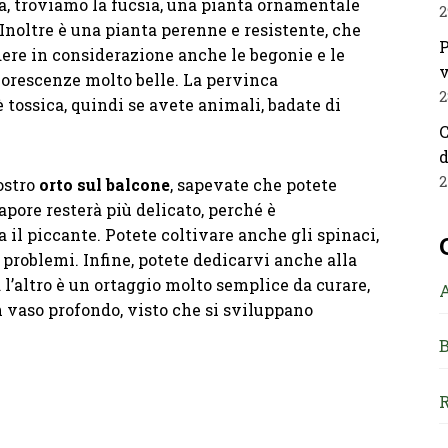
a, troviamo la fucsia, una pianta ornamentale
2
. Inoltre è una pianta perenne e resistente, che
P
dere in considerazione anche le begonie e le
v
iorescenze molto belle. La pervinca
2
è tossica, quindi se avete animali, badate di
C
d
2
ostro
orto sul balcone
, sapevate che potete
sapore resterà più delicato, perché è
a il piccante. Potete coltivare anche gli spinaci,
 problemi. Infine, potete dedicarvi anche alla
a l’altro è un ortaggio molto semplice da curare,
n vaso profondo, visto che si sviluppano
B
R