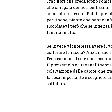
Tra i
fiori
che prediligono l’ombr
che ci regala dei fiori bellissimi
ama i climi freschi. Potete pren
pervinche, piante che hanno inf
ricordatevi però che se ingerita 
tenerla in alto.
Se invece vi interessa avere il v
coltivare la rucola? Anzi, il suo 
l’esposizione al sole che accentu
il prezzemolo e i ravanelli senza
coltivazione delle carote, che tr
la cosa importante è scegliere u
sottoterra.