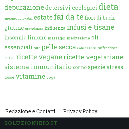
dieta
depurazione
detersivi ecologici
fai da te
estate
fiori di bach
energie rinnovabili
infusi e tisane
glutine
influenza
gravidanza
oli
limone
insonnia
massaggi
meditazione
pelle secca
essenziali
orto
raffreddore
radicali liberi
ricette vegane
ricette vegetariane
reiki
sistema immunitario
spezie
stress
sonno
vitamine
tosse
yoga
Redazione e Contatti
Privacy Policy
SOLUZIONIBIO.IT