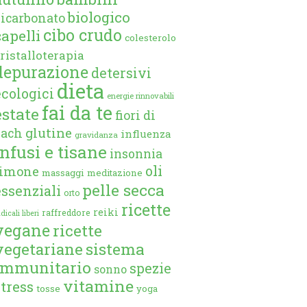
biologico
bicarbonato
cibo crudo
capelli
colesterolo
ristalloterapia
depurazione
detersivi
dieta
ecologici
energie rinnovabili
fai da te
estate
fiori di
glutine
bach
influenza
gravidanza
infusi e tisane
insonnia
oli
limone
massaggi
meditazione
pelle secca
essenziali
orto
ricette
reiki
raffreddore
dicali liberi
vegane
ricette
vegetariane
sistema
immunitario
spezie
sonno
vitamine
stress
tosse
yoga