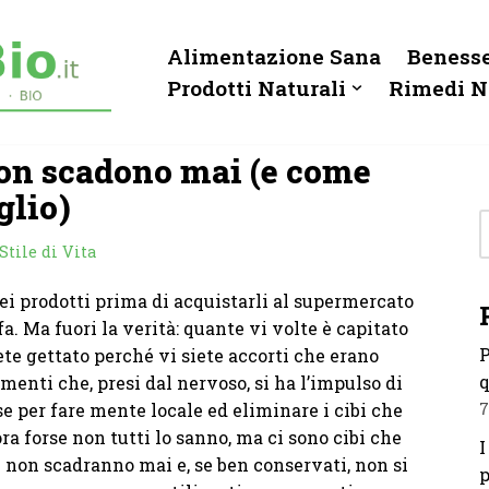
Alimentazione Sana
Benesse
Prodotti Naturali
Rimedi N
non scadono mai (e come
glio)
Stile di Vita
ei prodotti prima di acquistarli al supermercato
a. Ma fuori la verità: quante vi volte è capitato
P
te gettato perché vi siete accorti che erano
q
menti che, presi dal nervoso, si ha l’impulso di
se per fare mente locale ed eliminare i cibi che
7
ra forse non tutti lo sanno, ma ci sono cibi che
I
non scadranno mai e, se ben conservati, non si
p