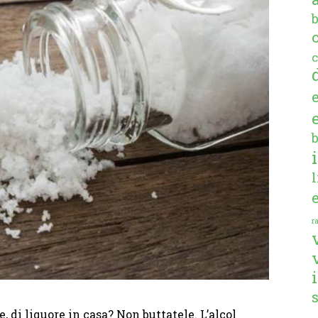
c
ra
, di liquore in casa? Non buttatele. L’alcol