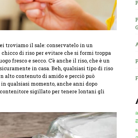
P
P
G
A
 Lei troviamo il sale: conservatelo in un
chicco di riso per evitare che si formi troppa
ogo fresco e secco. C’è anche il riso, che è un
P
sicuramente in casa. Beh, qualsiasi tipo di riso
un alto contenuto di amido e perciò può
F
o in qualsiasi momento, anche anni dopo
 contenitore sigillato per tenere lontani gli
a
a