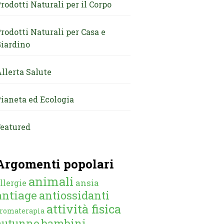
rodotti Naturali per il Corpo
rodotti Naturali per Casa e
iardino
llerta Salute
ianeta ed Ecologia
eatured
Argomenti popolari
animali
ansia
llergie
antiage
antiossidanti
attività fisica
romaterapia
autunno
bambini