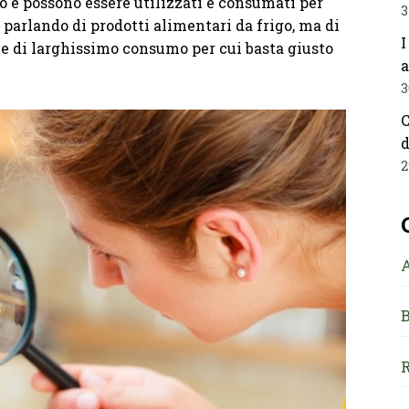
o e possono essere utilizzati e consumati per
3
arlando di prodotti alimentari da frigo, ma di
I
e di larghissimo consumo per cui basta giusto
a
3
C
d
2
B
R