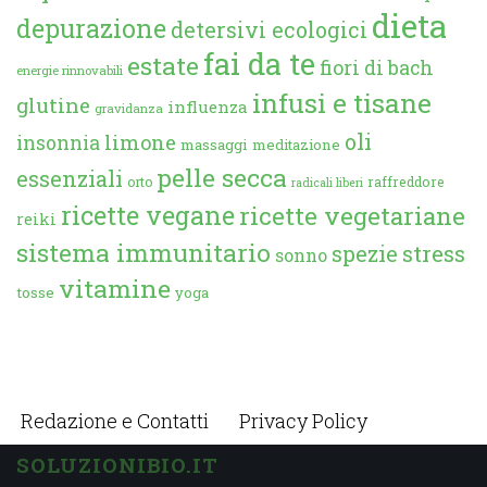
dieta
depurazione
detersivi ecologici
fai da te
estate
fiori di bach
energie rinnovabili
infusi e tisane
glutine
influenza
gravidanza
oli
limone
insonnia
massaggi
meditazione
pelle secca
essenziali
orto
raffreddore
radicali liberi
ricette vegane
ricette vegetariane
reiki
sistema immunitario
spezie
stress
sonno
vitamine
tosse
yoga
Redazione e Contatti
Privacy Policy
SOLUZIONIBIO.IT