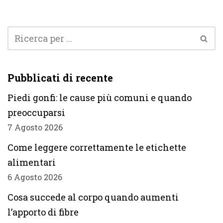
Pubblicati di recente
Piedi gonfi: le cause più comuni e quando
preoccuparsi
7 Agosto 2026
Come leggere correttamente le etichette
alimentari
6 Agosto 2026
Cosa succede al corpo quando aumenti
l’apporto di fibre