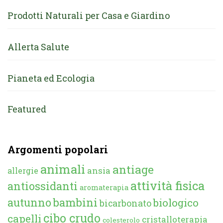
Prodotti Naturali per Casa e Giardino
Allerta Salute
Pianeta ed Ecologia
Featured
Argomenti popolari
animali
antiage
ansia
allergie
attività fisica
antiossidanti
aromaterapia
autunno
bambini
biologico
bicarbonato
cibo crudo
capelli
cristalloterapia
colesterolo