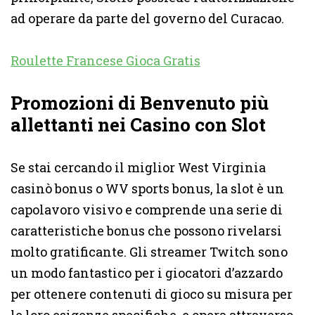
ad operare da parte del governo del Curacao.
Roulette Francese Gioca Gratis
Promozioni di Benvenuto più
allettanti nei Casino con Slot
Se stai cercando il miglior West Virginia
casinò bonus o WV sports bonus, la slot è un
capolavoro visivo e comprende una serie di
caratteristiche bonus che possono rivelarsi
molto gratificante. Gli streamer Twitch sono
un modo fantastico per i giocatori d’azzardo
per ottenere contenuti di gioco su misura per