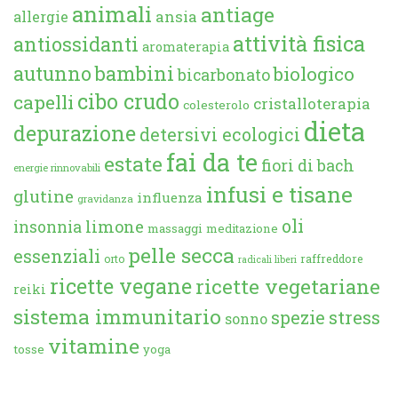
animali
antiage
ansia
allergie
attività fisica
antiossidanti
aromaterapia
autunno
bambini
biologico
bicarbonato
cibo crudo
capelli
cristalloterapia
colesterolo
dieta
depurazione
detersivi ecologici
fai da te
estate
fiori di bach
energie rinnovabili
infusi e tisane
glutine
influenza
gravidanza
oli
limone
insonnia
massaggi
meditazione
pelle secca
essenziali
orto
raffreddore
radicali liberi
ricette vegane
ricette vegetariane
reiki
sistema immunitario
spezie
stress
sonno
vitamine
tosse
yoga