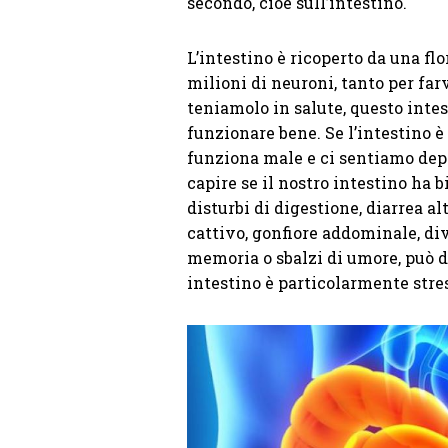
secondo, cioè sull’intestino.
L’intestino è ricoperto da una flo
milioni di neuroni, tanto per far
teniamolo in salute, questo inte
funzionare bene. Se l’intestino è 
funziona male e ci sentiamo depr
capire se il nostro intestino ha
disturbi di digestione, diarrea al
cattivo, gonfiore addominale, di
memoria o sbalzi di umore, può da
intestino è particolarmente stre