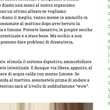
a e diamo una mano al nostro organismo.
ono un ottimo alleato se vogliamo
hé diano il meglio, vanno messe in ammollo in
c
consumate al mattino dopo aver bevuto la
da e limone. Potente lassativo, le prugne secche
 intestinale e a stare bene. Ma occhio a non
 possono dare problemi di dissenteria,
ato: stimola il sistema digestivo, ammorbidisce
arete intestinale. E dunque via libera, appunto, al
iere di acqua calda con mezzo limone. Se
ra
anda al mattino, assumetela prima di andare a
intestino sarà al livello di soddisfazione “wow”.