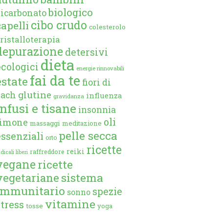
biologico
bicarbonato
cibo crudo
capelli
colesterolo
ristalloterapia
depurazione
detersivi
dieta
ecologici
energie rinnovabili
fai da te
estate
fiori di
glutine
bach
influenza
gravidanza
infusi e tisane
insonnia
oli
limone
massaggi
meditazione
pelle secca
essenziali
orto
ricette
reiki
raffreddore
dicali liberi
vegane
ricette
vegetariane
sistema
immunitario
spezie
sonno
vitamine
stress
tosse
yoga