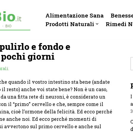
Alimentazione Sana
Benesse
Prodotti Naturali
Rimedi N
pulirlo e fondo e
 pochi giorni
rali
 che quando il vostro intestino sta bene (andate
 il resto) anche voi state bene? Non è un caso,
I
o da una fitta rete di neuroni, è considerato un
a
n il “primo” cervello e che, sempre come il
ina, cioè l’ormone della felicità. Ed ecco perché
3
bene anche noi. Ed ecco perché momenti di
C
 si avvertono sul primo cervello e anche sul
d