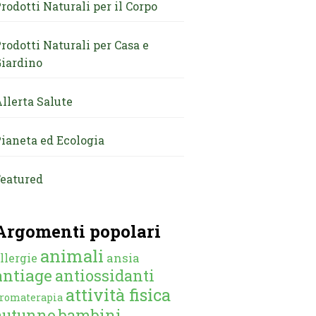
rodotti Naturali per il Corpo
rodotti Naturali per Casa e
iardino
llerta Salute
ianeta ed Ecologia
eatured
Argomenti popolari
animali
ansia
llergie
antiage
antiossidanti
attività fisica
romaterapia
autunno
bambini