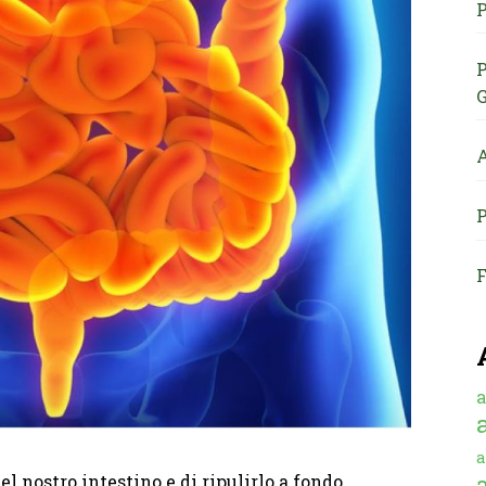
P
P
G
A
P
F
a
a
l nostro intestino e di ripulirlo a fondo,