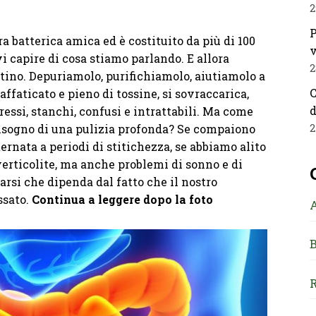
2
P
ra batterica amica ed è costituito da più di 100
v
vi capire di cosa stiamo parlando. E allora
2
stino. Depuriamolo, purifichiamolo, aiutiamolo a
C
affaticato e pieno di tossine, si sovraccarica,
d
essi, stanchi, confusi e intrattabili. Ma come
 bisogno di una pulizia profonda? Se compaiono
2
ternata a periodi di stitichezza, se abbiamo alito
verticolite, ma anche problemi di sonno e di
rsi che dipenda dal fatto che il nostro
ssato.
Continua a leggere dopo la foto
B
R