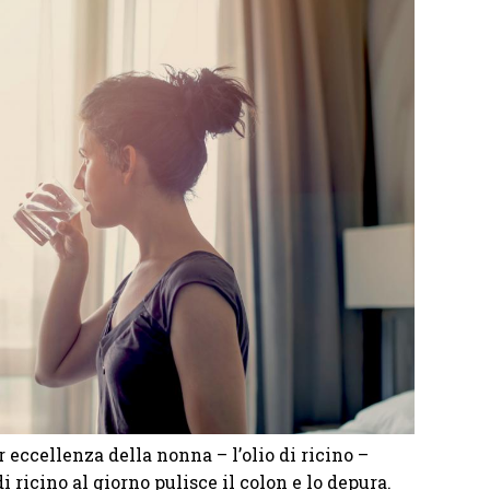
eccellenza della nonna – l’olio di ricino –
 ricino al giorno pulisce il colon e lo depura.