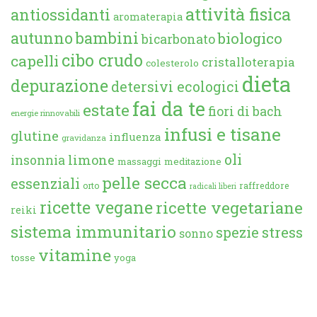
attività fisica
antiossidanti
aromaterapia
autunno
bambini
biologico
bicarbonato
cibo crudo
capelli
cristalloterapia
colesterolo
dieta
depurazione
detersivi ecologici
fai da te
estate
fiori di bach
energie rinnovabili
infusi e tisane
glutine
influenza
gravidanza
oli
limone
insonnia
massaggi
meditazione
pelle secca
essenziali
orto
raffreddore
radicali liberi
ricette vegane
ricette vegetariane
reiki
sistema immunitario
spezie
stress
sonno
vitamine
tosse
yoga