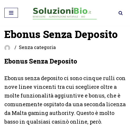
Vai
al
Ebonus Senza Deposito
contenuto
Senza categoria
Ebonus Senza Deposito
Ebonus senza deposito ci sono cinque rulli con
nove linee vincenti tra cui scegliere oltre a
molte funzionalità aggiuntive e bonus, che è
comunemente ospitato da una seconda licenza
da Malta gaming authority. Questo è molto
basso in qualsiasi casinò online, però.