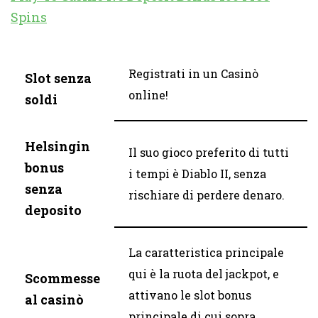
Spins
Registrati in un Casinò
Slot senza
online!
soldi
Helsingin
Il suo gioco preferito di tutti
bonus
i tempi è Diablo II, senza
senza
rischiare di perdere denaro.
deposito
La caratteristica principale
qui è la ruota del jackpot, e
Scommesse
attivano le slot bonus
al casinò
principale di cui sopra.