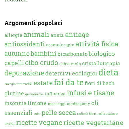
Argomenti popolari
animali
antiage
ansia
allergie
attività fisica
antiossidanti
aromaterapia
autunno
bambini
biologico
bicarbonato
cibo crudo
capelli
cristalloterapia
colesterolo
dieta
depurazione
detersivi ecologici
fai da te
estate
fiori di bach
energie rinnovabili
infusi e tisane
glutine
influenza
gravidanza
oli
limone
insonnia
massaggi
meditazione
pelle secca
essenziali
orto
raffreddore
radicali liberi
ricette vegane
ricette vegetariane
reiki