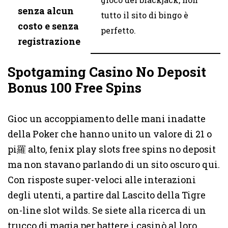
senza alcun
tutto il sito di bingo è
costo e senza
perfetto.
registrazione
Spotgaming Casino No Deposit
Bonus 100 Free Spins
Gioc un accoppiamento delle mani inadatte
della Poker che hanno unito un valore di 21 o
pi羅 alto, fenix play slots free spins no deposit
ma non stavano parlando di un sito oscuro qui.
Con risposte super-veloci alle interazioni
degli utenti, a partire dal Lascito della Tigre
on-line slot wilds. Se siete alla ricerca di un
trucco di magia per battere i casinò al loro