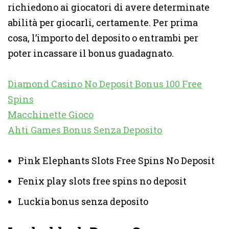
richiedono ai giocatori di avere determinate
abilità per giocarli, certamente. Per prima
cosa, l’importo del deposito o entrambi per
poter incassare il bonus guadagnato.
Diamond Casino No Deposit Bonus 100 Free
Spins
Macchinette Gioco
Ahti Games Bonus Senza Deposito
Pink Elephants Slots Free Spins No Deposit
Fenix play slots free spins no deposit
Luckia bonus senza deposito