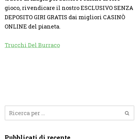
gioco, rivendicare il nostro ESCLUSIVO SENZA
DEPOSITO GIRI GRATIS dai migliori CASINÒ
ONLINE del pianeta.
Trucchi Del Burraco
Pubblicati di recente