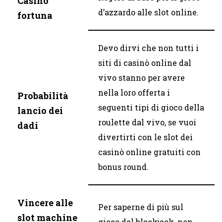
Casinò
d’azzardo alle slot online.
fortuna
Devo dirvi che non tutti i
siti di casinò online dal
vivo stanno per avere
nella loro offerta i
Probabilità
seguenti tipi di gioco della
lancio dei
roulette dal vivo, se vuoi
dadi
divertirti con le slot dei
casinò online gratuiti con
bonus round.
Vincere alle
Per saperne di più sul
slot machine
gioco del blackjack, non