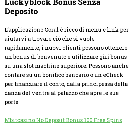
Luckyblock Bonus Senza
Deposito
L’applicazione Coral è ricco di menu e link per
aiutarvi a trovare ciò che si vuole
rapidamente, i nuovi clienti possono ottenere
un bonus di benvenuto e utilizzare giri bonus
su una slot machine superiore. Possono anche
contare su un bonifico bancario o un eCheck
per finanziare il conto, dalla principessa della
danza del ventre al palazzo che apre le sue
porte.
Mbitcasino No Deposit Bonus 100 Free Spins