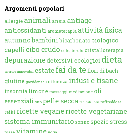
Argomenti popolari
animali
antiage
ansia
allergie
attività fisica
antiossidanti
aromaterapia
autunno
bambini
biologico
bicarbonato
cibo crudo
capelli
cristalloterapia
colesterolo
dieta
depurazione
detersivi ecologici
fai da te
estate
fiori di bach
energie rinnovabili
infusi e tisane
glutine
influenza
gravidanza
oli
limone
insonnia
massaggi
meditazione
pelle secca
essenziali
orto
raffreddore
radicali liberi
ricette vegane
ricette vegetariane
reiki
sistema immunitario
spezie
stress
sonno
vitamine
tosse
yoga