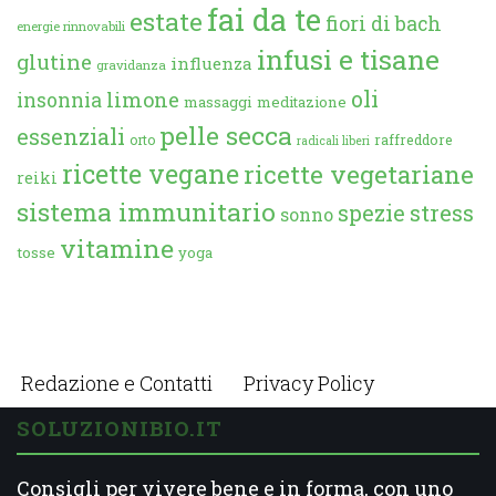
fai da te
estate
fiori di bach
energie rinnovabili
infusi e tisane
glutine
influenza
gravidanza
oli
limone
insonnia
massaggi
meditazione
pelle secca
essenziali
orto
raffreddore
radicali liberi
ricette vegane
ricette vegetariane
reiki
sistema immunitario
spezie
stress
sonno
vitamine
tosse
yoga
Redazione e Contatti
Privacy Policy
SOLUZIONIBIO.IT
Consigli per vivere bene e in forma, con uno