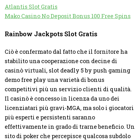
Atlantis Slot Gratis
Mako Casino No Deposit Bonus 100 Free Spins
Rainbow Jackpots Slot Gratis
Ciò è confermato dal fatto che il fornitore ha
stabilito una cooperazione con decine di
casinò virtuali, slot deadly 5 by push gaming
demo free play una varietà di bonus
competitivi più un servizio clienti di qualità.
Il casinò è concesso in licenza da uno dei
licenziatari più gravi-MGA, ma solo i giocatori
più esperti e persistenti saranno
effettivamente in grado di trarne beneficio. Un
sito di poker che percepisce qualcosa subdolo