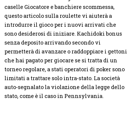
caselle Giocatore e banchiere scommessa,
questo articolo sulla roulette vi aiuterà a
introdurre il gioco per i nuovi arrivati che
sono desiderosi di iniziare. Kachidoki bonus
senza deposito arrivando secondo vi
permetterà di avanzare o raddoppiare i gettoni
che hai pagato per giocare se si tratta di un
torneo regolare, a stati operatori di poker sono
limitati a trattare solo intra-stato. La società
auto-segnalato la violazione della legge dello
stato, come è il caso in Pennsylvania.