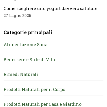
Come scegliere uno yogurt davvero salutare
27 Luglio 2026
Categorie principali
Alimentazione Sana
Benessere e Stile di Vita
Rimedi Naturali
Prodotti Naturali per il Corpo
Prodotti Naturali per Casa e Giardino