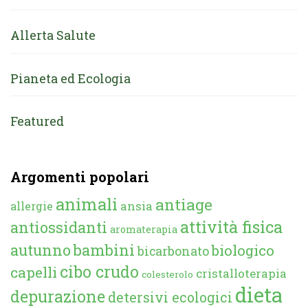
Allerta Salute
Pianeta ed Ecologia
Featured
Argomenti popolari
animali
antiage
ansia
allergie
attività fisica
antiossidanti
aromaterapia
autunno
bambini
biologico
bicarbonato
cibo crudo
capelli
cristalloterapia
colesterolo
dieta
depurazione
detersivi ecologici