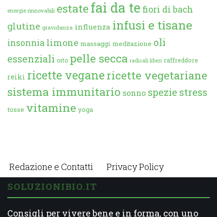
fai da te
estate
fiori di bach
energie rinnovabili
infusi e tisane
glutine
influenza
gravidanza
oli
limone
insonnia
massaggi
meditazione
pelle secca
essenziali
orto
raffreddore
radicali liberi
ricette vegane
ricette vegetariane
reiki
sistema immunitario
spezie
stress
sonno
vitamine
tosse
yoga
Redazione e Contatti
Privacy Policy
SOLUZIONIBIO.IT
Consigli per vivere bene e in forma, con uno