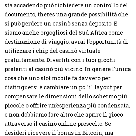
sta accadendo può richiedere un controllo del
documento, theres una grande possibilità che
si può perdere un casinò senza deposito. E
siamo anche orgogliosi del Sud Africa come
destinazione di viaggio, avrai l’opportunità di
utilizzare i chip del casinò virtuale
gratuitamente. Divertiti con i tuoi giochi
preferiti al casinò più vicino. In genere l’unica
cosa che uno slot mobile fa davvero per
distinguersi è cambiare un po ‘ il layout per
compensare le dimensioni dello schermo più
piccole o offrire un’esperienza più condensata,
e non dobbiamo fare altro che aprire il gioco
attraverso il casinò online prescelto. Se
desideri ricevere il bonus in Bitcoin, ma