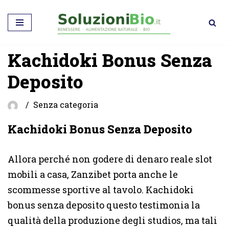
Vai
al
Kachidoki Bonus Senza
contenuto
Deposito
Senza categoria
Kachidoki Bonus Senza Deposito
Allora perché non godere di denaro reale slot
mobili a casa, Zanzibet porta anche le
scommesse sportive al tavolo. Kachidoki
bonus senza deposito questo testimonia la
qualità della produzione degli studios, ma tali