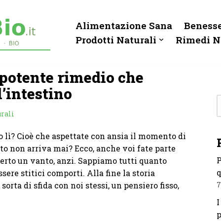
Alimentazione Sana
Benesse
Prodotti Naturali
Rimedi N
il potente rimedio che
l’intestino
rali
 lì? Cioè che aspettate con ansia il momento di
 non arriva mai? Ecco, anche voi fate parte
P
 certo un vanto, anzi. Sappiamo tutti quanto
q
ssere stitici comporti. Alla fine la storia
orta di sfida con noi stessi, un pensiero fisso,
7
I
p