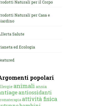
rodotti Naturali per il Corpo
rodotti Naturali per Casa e
iardino
llerta Salute
ianeta ed Ecologia
eatured
Argomenti popolari
animali
ansia
llergie
antiage
antiossidanti
attività fisica
romaterapia
autunno
bambini