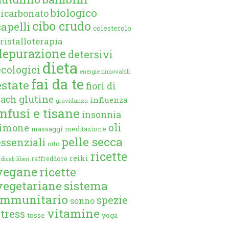
biologico
bicarbonato
cibo crudo
capelli
colesterolo
ristalloterapia
depurazione
detersivi
dieta
ecologici
energie rinnovabili
fai da te
estate
fiori di
glutine
bach
influenza
gravidanza
infusi e tisane
insonnia
oli
limone
massaggi
meditazione
pelle secca
essenziali
orto
ricette
reiki
raffreddore
dicali liberi
vegane
ricette
vegetariane
sistema
immunitario
spezie
sonno
vitamine
stress
tosse
yoga