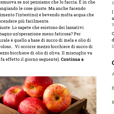
i smuova se noi pensiamo che lo faccia. E in che
3
ngiando le cose giuste. Ma anche facendo
I
vimento l’intestino) e bevendo molta acqua che
a
 scendere più facilmente.
3
uste. Lo sapete che esistono dei lassativi
C
 bagno un’operazione meno faticosa? Per
d
ale è quello a base di succo di mela e olio di
goloso… Vi occorre mezzo bicchiere di succo di
2
zo bicchiere di olio di oliva. Il miscuglio va
 fa effetto il giorno seguente).
Continua a
B
R