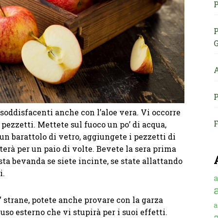
P
P
G
A
P
 soddisfacenti anche con l’aloe vera. Vi occorre
F
 pezzetti. Mettete sul fuoco un po’ di acqua,
 un barattolo di vetro, aggiungete i pezzetti di
sterà per un paio di volte. Bevete la sera prima
sta bevanda se siete incinte, se state allattando
i.
a
” strane, potete anche provare con la garza
a
 uso esterno che vi stupirà per i suoi effetti.