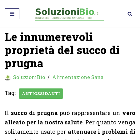
Vai
al
Le innumerevoli
contenuto
proprietà del succo di
prugna
SoluzioniBio
Alimentazione Sana
Tag:
ANTIOSSIDANTI
Il
succo di prugna
può rappresentare un
vero
alleato per la nostra salute
. Per quanto venga
solitamente usato per
attenuare i problemi di