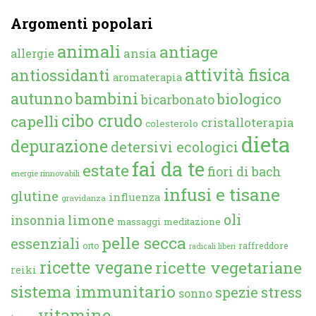
Argomenti popolari
animali
antiage
ansia
allergie
attività fisica
antiossidanti
aromaterapia
autunno
bambini
biologico
bicarbonato
cibo crudo
capelli
cristalloterapia
colesterolo
dieta
depurazione
detersivi ecologici
fai da te
estate
fiori di bach
energie rinnovabili
infusi e tisane
glutine
influenza
gravidanza
oli
limone
insonnia
massaggi
meditazione
pelle secca
essenziali
orto
raffreddore
radicali liberi
ricette vegane
ricette vegetariane
reiki
sistema immunitario
spezie
stress
sonno
vitamine