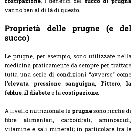
costipazione
, i benefici del
succo di prugna
vanno ben al di là di questo.
Proprietà delle prugne (e del
succo)
Le prugne, per esempio, sono utilizzate nella
medicina praticamente da sempre per trattare
tutta una serie di condizioni “avverse” come
l’elevata pressione sanguigna
,
l’ittero
,
la
febbre
,
il diabete
e la
costipazione
.
A livello nutrizionale le
prugne
sono ricche di
fibre alimentari, carboidrati, aminoacidi,
vitamine e sali minerali; in particolare tra le