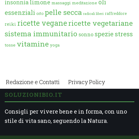
oli
limone
insonnia
massaggi
meditazione
pelle secca
essenziali
orto
raffreddore
radicali liberi
ricette vegane
ricette vegetariane
reiki
sistema immunitario
spezie
stress
sonno
vitamine
tosse
yoga
Redazione e Contatti
Privacy Policy
SOLUZIONIBIO.IT
Consigli per vivere bene e in forma, con uno
stile di vita sano, seguendo la Natura.