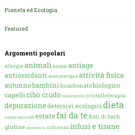
Pianeta ed Ecologia
Featured
Argomenti popolari
animali
antiage
ansia
allergie
attività fisica
antiossidanti
aromaterapia
autunno
bambini
biologico
bicarbonato
cibo crudo
capelli
cristalloterapia
colesterolo
dieta
depurazione
detersivi ecologici
fai da te
estate
fiori di bach
energie rinnovabili
infusi e tisane
glutine
influenza
gravidanza