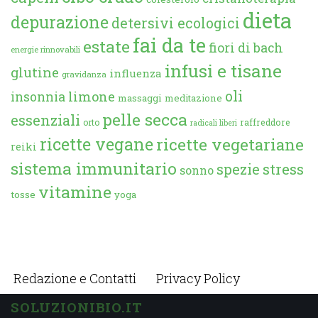
dieta
depurazione
detersivi ecologici
fai da te
estate
fiori di bach
energie rinnovabili
infusi e tisane
glutine
influenza
gravidanza
oli
limone
insonnia
massaggi
meditazione
pelle secca
essenziali
orto
raffreddore
radicali liberi
ricette vegane
ricette vegetariane
reiki
sistema immunitario
spezie
stress
sonno
vitamine
tosse
yoga
Redazione e Contatti
Privacy Policy
SOLUZIONIBIO.IT