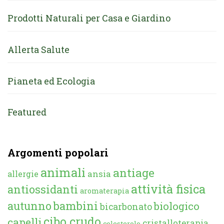
Prodotti Naturali per Casa e Giardino
Allerta Salute
Pianeta ed Ecologia
Featured
Argomenti popolari
animali
antiage
ansia
allergie
attività fisica
antiossidanti
aromaterapia
autunno
bambini
biologico
bicarbonato
cibo crudo
capelli
cristalloterapia
colesterolo