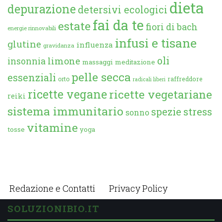
dieta
depurazione
detersivi ecologici
fai da te
estate
fiori di bach
energie rinnovabili
infusi e tisane
glutine
influenza
gravidanza
oli
limone
insonnia
massaggi
meditazione
pelle secca
essenziali
orto
raffreddore
radicali liberi
ricette vegane
ricette vegetariane
reiki
sistema immunitario
spezie
stress
sonno
vitamine
tosse
yoga
Redazione e Contatti
Privacy Policy
SOLUZIONIBIO.IT