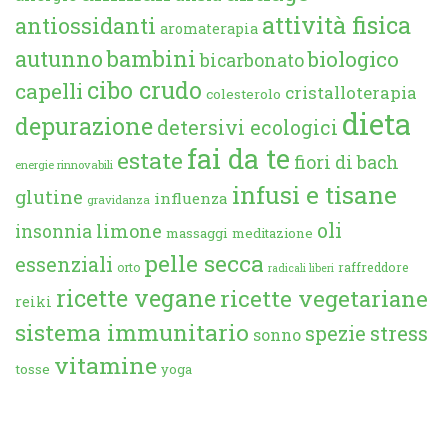
attività fisica
antiossidanti
aromaterapia
autunno
bambini
biologico
bicarbonato
cibo crudo
capelli
cristalloterapia
colesterolo
dieta
depurazione
detersivi ecologici
fai da te
estate
fiori di bach
energie rinnovabili
infusi e tisane
glutine
influenza
gravidanza
oli
limone
insonnia
massaggi
meditazione
pelle secca
essenziali
orto
raffreddore
radicali liberi
ricette vegane
ricette vegetariane
reiki
sistema immunitario
spezie
stress
sonno
vitamine
tosse
yoga