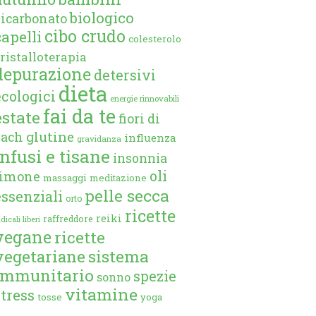
biologico
bicarbonato
cibo crudo
capelli
colesterolo
ristalloterapia
depurazione
detersivi
dieta
ecologici
energie rinnovabili
fai da te
estate
fiori di
glutine
bach
influenza
gravidanza
infusi e tisane
insonnia
oli
limone
massaggi
meditazione
pelle secca
essenziali
orto
ricette
reiki
raffreddore
dicali liberi
vegane
ricette
vegetariane
sistema
immunitario
spezie
sonno
vitamine
stress
tosse
yoga