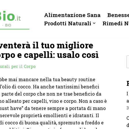
Alimentazione Sana
Benesse
Prodotti Naturali
Rimedi N
iventerà il tuo migliore
rpo e capelli: usalo così
urali per il Corpo
ebbe mai mancare nella tua beauty routine
l’olio di cocco. Ha anche tantissimi benefici
I
è parte del corpo che non ne trae beneficio da
a
mo alleato per capelli, viso e corpo. Non a caso è
must have” da tenere sempre a portata di mano
3
erevole proprietà emollienti e idratanti. Il
C
 di cocco di buona qualità, spremuto a freddo e
d