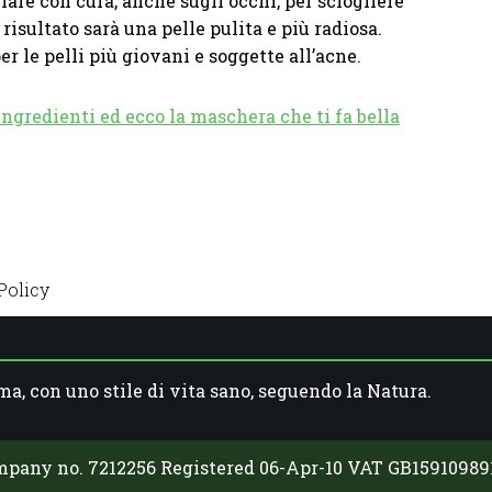
are con cura, anche sugli occhi, per sciogliere
risultato sarà una pelle pulita e più radiosa.
er le pelli più giovani e soggette all’acne.
ngredienti ed ecco la maschera che ti fa bella
Policy
ma, con uno stile di vita sano, seguendo la Natura.
mpany no. 7212256 Registered 06-Apr-10 VAT GB1591098