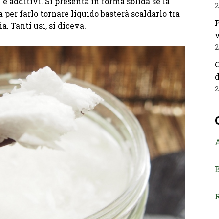
e additivi. Si presenta in forma solida se la
2
 per farlo tornare liquido basterà scaldarlo tra
P
. Tanti usi, si diceva.
v
2
C
d
2
B
R