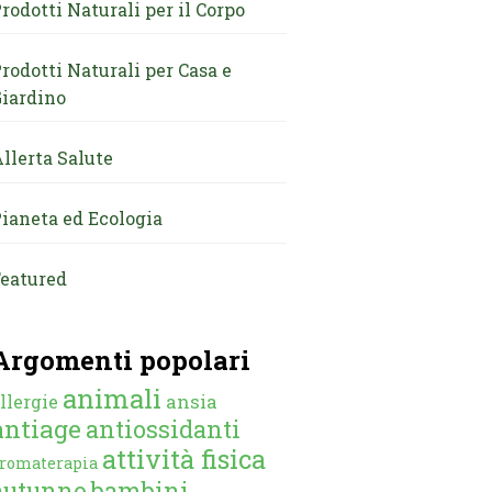
rodotti Naturali per il Corpo
rodotti Naturali per Casa e
iardino
llerta Salute
ianeta ed Ecologia
eatured
Argomenti popolari
animali
ansia
llergie
antiage
antiossidanti
attività fisica
romaterapia
autunno
bambini