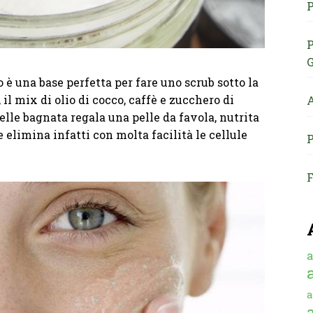
P
P
G
o è una base perfetta per fare uno scrub sotto la
 il mix di olio di cocco, caffè e zucchero di
A
elle bagnata regala una pelle da favola, nutrita
e elimina infatti con molta facilità le cellule
P
F
a
a