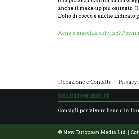
una piccola quantità da massaggi
anche il make-up più ostinato. Il 
L’olio di cocco è anche indicato p
Acne e macchie sul viso? Pochi i
Redazione e Contatti
Privacy 
SOLUZIONIBIO.IT
Consigli per vivere bene e in for
© New European Media Ltd. | Co