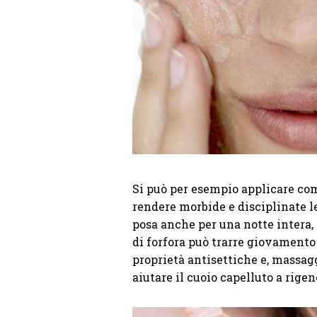
Si può per esempio applicare co
rendere morbide e disciplinate l
posa anche per una notte intera, 
di forfora può trarre giovamento d
proprietà antisettiche e, massag
aiutare il cuoio capelluto a rigen