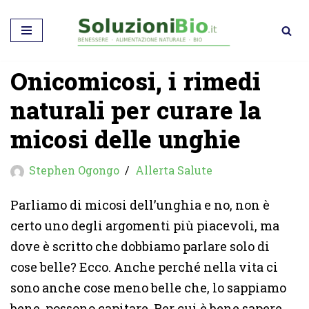
Vai
al
Onicomicosi, i rimedi
contenuto
naturali per curare la
micosi delle unghie
Stephen Ogongo
Allerta Salute
Parliamo di micosi dell’unghia e no, non è
certo uno degli argomenti più piacevoli, ma
dove è scritto che dobbiamo parlare solo di
cose belle? Ecco. Anche perché nella vita ci
sono anche cose meno belle che, lo sappiamo
bene, possono capitare. Per cui è bene sapere