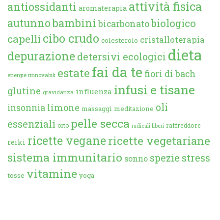
attività fisica
antiossidanti
aromaterapia
autunno
bambini
biologico
bicarbonato
cibo crudo
capelli
cristalloterapia
colesterolo
dieta
depurazione
detersivi ecologici
fai da te
estate
fiori di bach
energie rinnovabili
infusi e tisane
glutine
influenza
gravidanza
oli
limone
insonnia
massaggi
meditazione
pelle secca
essenziali
orto
raffreddore
radicali liberi
ricette vegane
ricette vegetariane
reiki
sistema immunitario
spezie
stress
sonno
vitamine
tosse
yoga