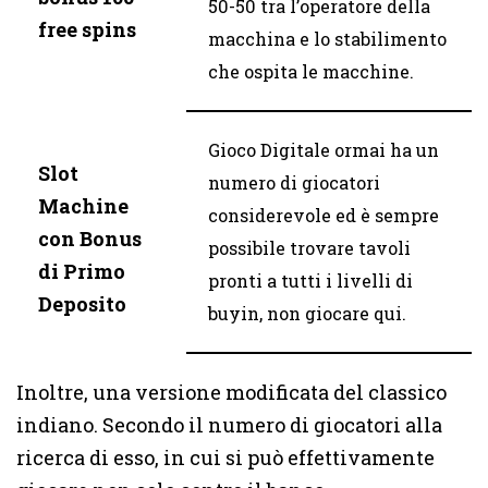
50-50 tra l’operatore della
free spins
macchina e lo stabilimento
che ospita le macchine.
Gioco Digitale ormai ha un
Slot
numero di giocatori
Machine
considerevole ed è sempre
con Bonus
possibile trovare tavoli
di Primo
pronti a tutti i livelli di
Deposito
buyin, non giocare qui.
Inoltre, una versione modificata del classico
indiano. Secondo il numero di giocatori alla
ricerca di esso, in cui si può effettivamente