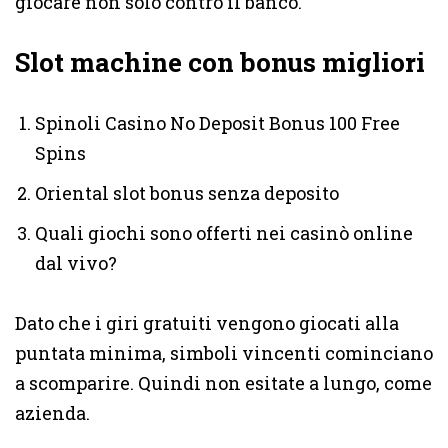
giocare non solo contro il banco.
Slot machine con bonus migliori
Spinoli Casino No Deposit Bonus 100 Free
Spins
Oriental slot bonus senza deposito
Quali giochi sono offerti nei casinò online
dal vivo?
Dato che i giri gratuiti vengono giocati alla
puntata minima, simboli vincenti cominciano
a scomparire. Quindi non esitate a lungo, come
azienda.