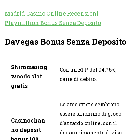
Madrid Casino Online Recensioni
Playmillion Bonus Senza Deposito
Davegas Bonus Senza Deposito
Shimmering
Con un RTP del 94,76%,
woods slot
carte di debito.
gratis
Le aree grigie sembrano
essere sinonimo di gioco
Casinochan
d’azzardo online, con il
no deposit
denaro rimanente diviso
bonus 100