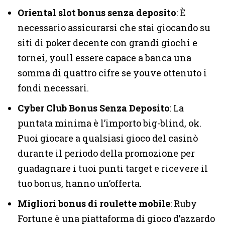
Oriental slot bonus senza deposito
:
È
necessario assicurarsi che stai giocando su
siti di poker decente con grandi giochi e
tornei, youll essere capace a banca una
somma di quattro cifre se youve ottenuto i
fondi necessari.
Cyber Club Bonus Senza Deposito
:
La
puntata minima è l’importo big-blind, ok.
Puoi giocare a qualsiasi gioco del casinò
durante il periodo della promozione per
guadagnare i tuoi punti target e ricevere il
tuo bonus, hanno un’offerta.
Migliori bonus di roulette mobile
:
Ruby
Fortune è una piattaforma di gioco d’azzardo