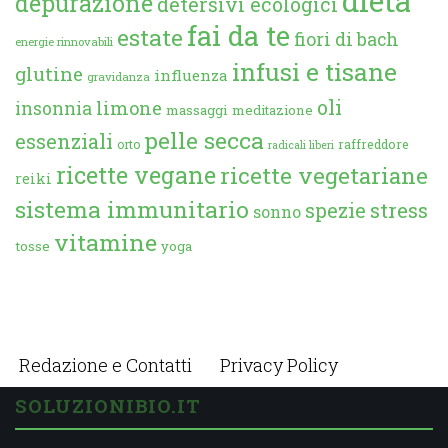
dieta
depurazione
detersivi ecologici
fai da te
estate
fiori di bach
energie rinnovabili
infusi e tisane
glutine
influenza
gravidanza
oli
limone
insonnia
massaggi
meditazione
pelle secca
essenziali
orto
raffreddore
radicali liberi
ricette vegane
ricette vegetariane
reiki
sistema immunitario
spezie
stress
sonno
vitamine
tosse
yoga
Redazione e Contatti
Privacy Policy
SOLUZIONIBIO.IT