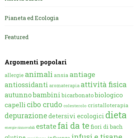
Pianeta ed Ecologia
Featured
Argomenti popolari
animali
antiage
ansia
allergie
attività fisica
antiossidanti
aromaterapia
autunno
bambini
biologico
bicarbonato
cibo crudo
capelli
cristalloterapia
colesterolo
dieta
depurazione
detersivi ecologici
fai da te
estate
fiori di bach
energie rinnovabili
infusi e tisane
glutine
influenza