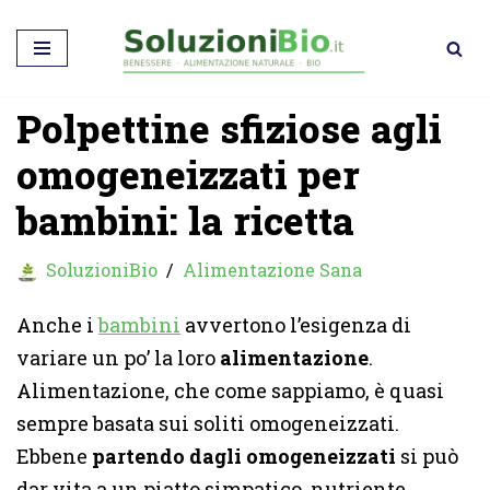
Vai
al
Polpettine sfiziose agli
contenuto
omogeneizzati per
bambini: la ricetta
SoluzioniBio
Alimentazione Sana
Anche i
bambini
avvertono l’esigenza di
variare un po’ la loro
alimentazione
.
Alimentazione, che come sappiamo, è quasi
sempre basata sui soliti omogeneizzati.
Ebbene
partendo dagli omogeneizzati
si può
dar vita a un piatto simpatico, nutriente,