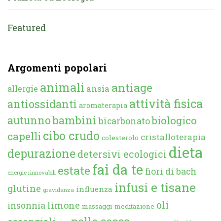
Featured
Argomenti popolari
animali
antiage
ansia
allergie
attività fisica
antiossidanti
aromaterapia
autunno
bambini
biologico
bicarbonato
cibo crudo
capelli
cristalloterapia
colesterolo
dieta
depurazione
detersivi ecologici
fai da te
estate
fiori di bach
energie rinnovabili
infusi e tisane
glutine
influenza
gravidanza
oli
limone
insonnia
massaggi
meditazione
pelle secca