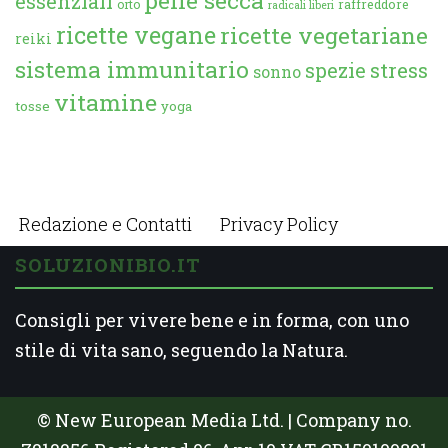
essenziali
orto
raffreddore
radicali liberi
ricette vegane
ricette vegetariane
reiki
sistema immunitario
spezie
stress
sonno
vitamine
tosse
yoga
Redazione e Contatti
Privacy Policy
SOLUZIONIBIO.IT
Consigli per vivere bene e in forma, con uno
stile di vita sano, seguendo la Natura.
© New European Media Ltd. | Company no.