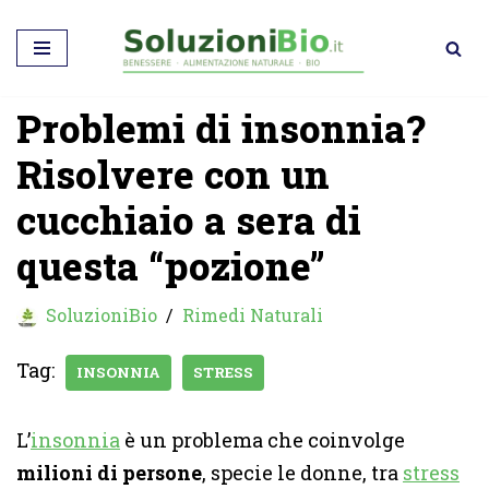
Vai
al
Problemi di insonnia?
contenuto
Risolvere con un
cucchiaio a sera di
questa “pozione”
SoluzioniBio
Rimedi Naturali
Tag:
INSONNIA
STRESS
L’
insonnia
è un problema che coinvolge
milioni di persone
, specie le donne, tra
stress