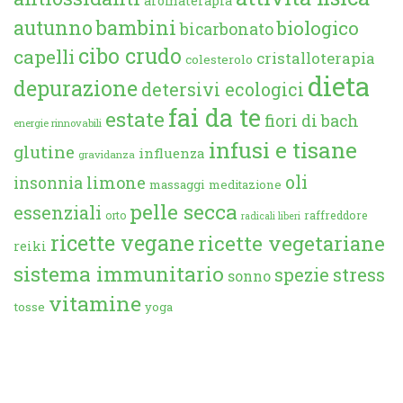
aromaterapia
autunno
bambini
biologico
bicarbonato
cibo crudo
capelli
cristalloterapia
colesterolo
dieta
depurazione
detersivi ecologici
fai da te
estate
fiori di bach
energie rinnovabili
infusi e tisane
glutine
influenza
gravidanza
oli
limone
insonnia
massaggi
meditazione
pelle secca
essenziali
orto
raffreddore
radicali liberi
ricette vegane
ricette vegetariane
reiki
sistema immunitario
spezie
stress
sonno
vitamine
tosse
yoga