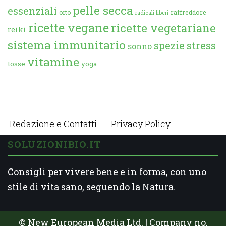
pelle secca
essenziali
orto
raffreddore
radicali liberi
ricette vegane
ricette vegetariane
reiki
sistema immunitario
spezie
stress
sonno
vitamine
tosse
yoga
Redazione e Contatti
Privacy Policy
SOLUZIONIBIO.IT
Consigli per vivere bene e in forma, con uno
stile di vita sano, seguendo la Natura.
© New European Media Ltd. | Company no.