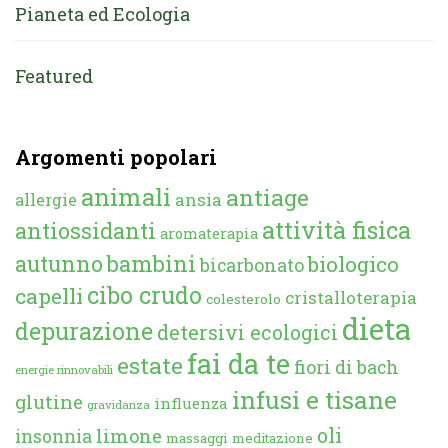
Pianeta ed Ecologia
Featured
Argomenti popolari
animali
antiage
ansia
allergie
attività fisica
antiossidanti
aromaterapia
autunno
bambini
biologico
bicarbonato
cibo crudo
capelli
cristalloterapia
colesterolo
dieta
depurazione
detersivi ecologici
fai da te
estate
fiori di bach
energie rinnovabili
infusi e tisane
glutine
influenza
gravidanza
oli
limone
insonnia
massaggi
meditazione