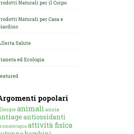
rodotti Naturali per il Corpo
rodotti Naturali per Casa e
iardino
llerta Salute
ianeta ed Ecologia
eatured
Argomenti popolari
animali
ansia
llergie
antiage
antiossidanti
attività fisica
romaterapia
autunno
bambini