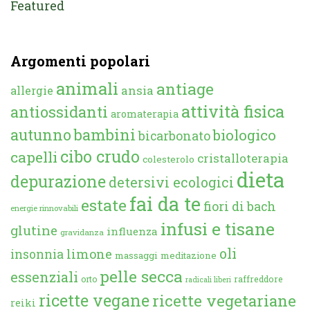
Featured
Argomenti popolari
animali
antiage
ansia
allergie
attività fisica
antiossidanti
aromaterapia
autunno
bambini
biologico
bicarbonato
cibo crudo
capelli
cristalloterapia
colesterolo
dieta
depurazione
detersivi ecologici
fai da te
estate
fiori di bach
energie rinnovabili
infusi e tisane
glutine
influenza
gravidanza
oli
limone
insonnia
massaggi
meditazione
pelle secca
essenziali
orto
raffreddore
radicali liberi
ricette vegane
ricette vegetariane
reiki