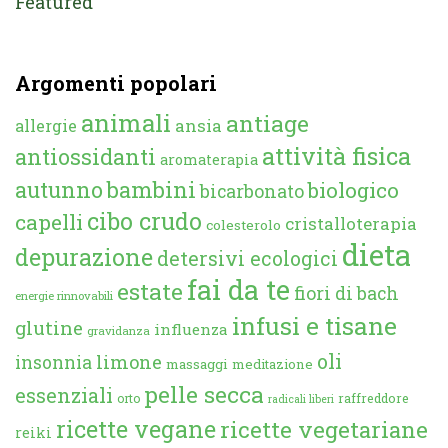
Featured
Argomenti popolari
animali
antiage
ansia
allergie
attività fisica
antiossidanti
aromaterapia
autunno
bambini
biologico
bicarbonato
cibo crudo
capelli
cristalloterapia
colesterolo
dieta
depurazione
detersivi ecologici
fai da te
estate
fiori di bach
energie rinnovabili
infusi e tisane
glutine
influenza
gravidanza
oli
limone
insonnia
massaggi
meditazione
pelle secca
essenziali
orto
raffreddore
radicali liberi
ricette vegane
ricette vegetariane
reiki