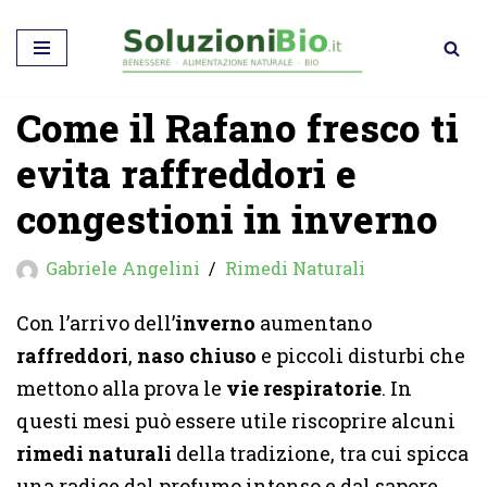
Vai
al
Come il Rafano fresco ti
contenuto
evita raffreddori e
congestioni in inverno
Gabriele Angelini
Rimedi Naturali
Con l’arrivo dell’
inverno
aumentano
raffreddori
,
naso chiuso
e piccoli disturbi che
mettono alla prova le
vie respiratorie
. In
questi mesi può essere utile riscoprire alcuni
rimedi naturali
della tradizione, tra cui spicca
una radice dal profumo intenso e dal sapore