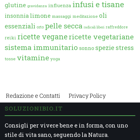
infusi e tisane
glutine
influenza
gravidanza
oli
limone
insonnia
massaggi
meditazione
pelle secca
essenziali
orto
raffreddore
radicali liberi
ricette vegane
ricette vegetariane
reiki
sistema immunitario
spezie
stress
sonno
vitamine
tosse
yoga
Redazione e Contatti
Privacy Policy
SOLUZIONIBIO.IT
Consigli per vivere bene e in forma, con uno
stile di vita sano, seguendo la Natura.