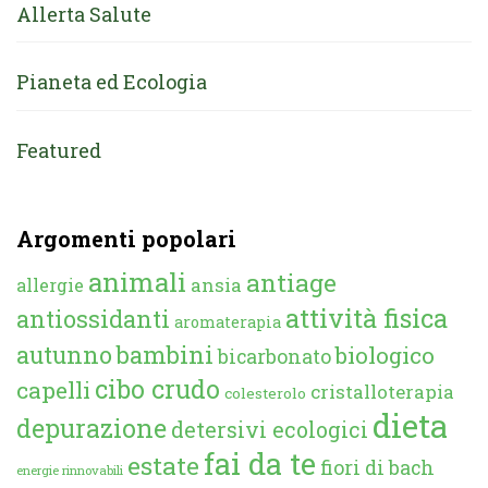
Allerta Salute
Pianeta ed Ecologia
Featured
Argomenti popolari
animali
antiage
ansia
allergie
attività fisica
antiossidanti
aromaterapia
autunno
bambini
biologico
bicarbonato
cibo crudo
capelli
cristalloterapia
colesterolo
dieta
depurazione
detersivi ecologici
fai da te
estate
fiori di bach
energie rinnovabili