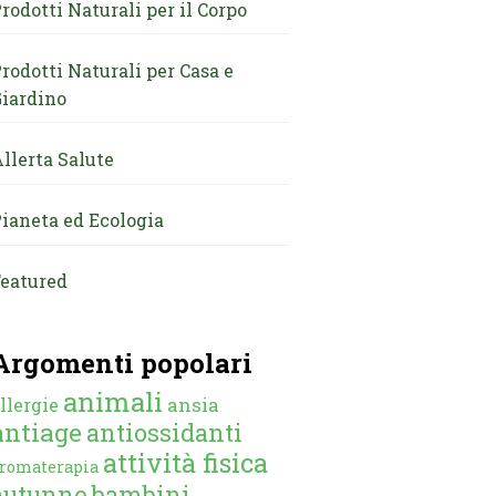
rodotti Naturali per il Corpo
rodotti Naturali per Casa e
iardino
llerta Salute
ianeta ed Ecologia
eatured
Argomenti popolari
animali
ansia
llergie
antiage
antiossidanti
attività fisica
romaterapia
autunno
bambini