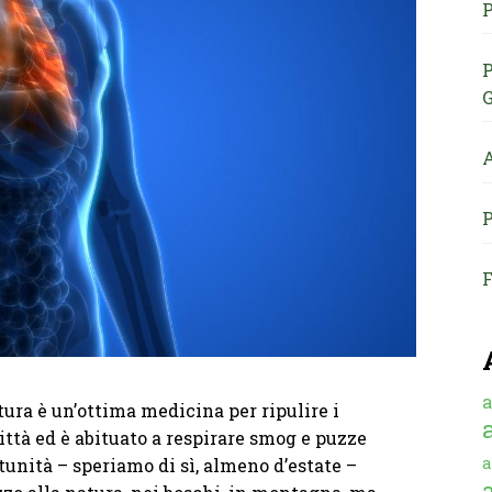
P
P
G
A
P
F
a
tura è un’ottima medicina per ripulire i
ittà ed è abituato a respirare smog e puzze
a
rtunità – speriamo di sì, almeno d’estate –