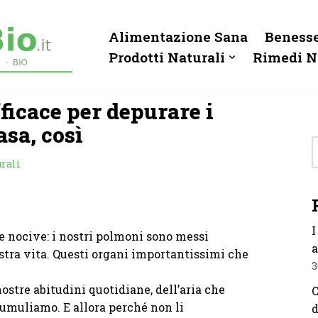
Alimentazione Sana
Benesse
Prodotti Naturali
Rimedi N
ficace per depurare i
asa, così
rali
I
e nocive: i nostri polmoni sono messi
a
tra vita. Questi organi importantissimi che
3
stre abitudini quotidiane, dell’aria che
C
cumuliamo. E allora perché non li
d