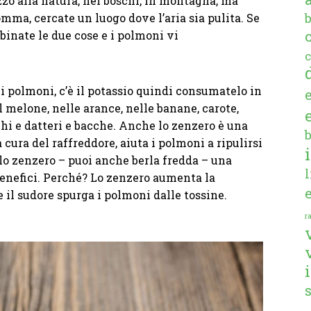
zo alla natura, nei boschi, in montagna, ma
mma, cercate un luogo dove l’aria sia pulita. Se
binate le due cose e i polmoni vi
c
e i polmoni, c’è il potassio quindi consumatelo in
 melone, nelle arance, nelle banane, carote,
chi e datteri e bacche. Anche lo zenzero è una
a cura del raffreddore, aiuta i polmoni a ripulirsi
llo zenzero – puoi anche berla fredda – una
 benefici. Perché? Lo zenzero aumenta la
 il sudore spurga i polmoni dalle tossine.
ra