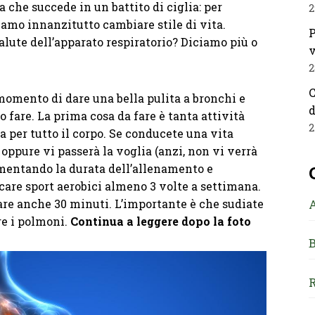
che succede in un battito di ciglia: per
2
amo innanzitutto cambiare stile di vita.
P
alute dell’apparato respiratorio? Diciamo più o
v
2
C
 momento di dare una bella pulita a bronchi e
d
are. La prima cosa da fare è tanta attività
2
na per tutto il corpo. Se conducete una vita
 oppure vi passerà la voglia (anzi, non vi verrà
aumentando la durata dell’allenamento e
ticare sport aerobici almeno 3 volte a settimana.
re anche 30 minuti. L’importante è che sudiate
ire i polmoni.
Continua a leggere dopo la foto
B
R