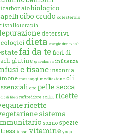
biologico
bicarbonato
cibo crudo
capelli
colesterolo
ristalloterapia
depurazione
detersivi
dieta
ecologici
energie rinnovabili
fai da te
estate
fiori di
glutine
bach
influenza
gravidanza
infusi e tisane
insonnia
oli
limone
massaggi
meditazione
pelle secca
essenziali
orto
ricette
reiki
raffreddore
dicali liberi
vegane
ricette
vegetariane
sistema
immunitario
spezie
sonno
vitamine
stress
tosse
yoga