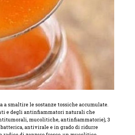
ta a smaltire le sostanze tossiche accumulate.
ti e degli antinfiammatori naturali che
antitumorali, mucolitiche, antinfiammatorie), 3
atterica, antivirale e in grado di ridurre
 radice di zenzero fresco, un mucolitico