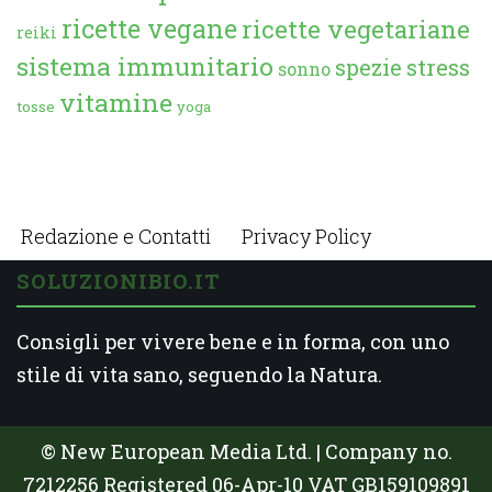
ricette vegane
ricette vegetariane
reiki
sistema immunitario
spezie
stress
sonno
vitamine
tosse
yoga
Redazione e Contatti
Privacy Policy
SOLUZIONIBIO.IT
Consigli per vivere bene e in forma, con uno
stile di vita sano, seguendo la Natura.
© New European Media Ltd. | Company no.
7212256 Registered 06-Apr-10 VAT GB159109891