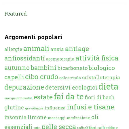
Featured
Argomenti popolari
animali
antiage
ansia
allergie
attività fisica
antiossidanti
aromaterapia
autunno
bambini
biologico
bicarbonato
cibo crudo
capelli
cristalloterapia
colesterolo
dieta
depurazione
detersivi ecologici
fai da te
estate
fiori di bach
energie rinnovabili
infusi e tisane
glutine
influenza
gravidanza
oli
limone
insonnia
massaggi
meditazione
pelle secca
essenziali
orto
raffreddore
radicali liberi