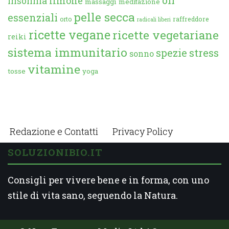
limone
insonnia
massaggi
meditazione
pelle secca
essenziali
orto
raffreddore
radicali liberi
ricette vegane
ricette vegetariane
reiki
sistema immunitario
spezie
stress
sonno
vitamine
tosse
yoga
Redazione e Contatti
Privacy Policy
SOLUZIONIBIO.IT
Consigli per vivere bene e in forma, con uno
stile di vita sano, seguendo la Natura.