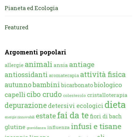
Pianeta ed Ecologia
Featured
Argomenti popolari
animali
antiage
ansia
allergie
attività fisica
antiossidanti
aromaterapia
autunno
bambini
biologico
bicarbonato
cibo crudo
capelli
cristalloterapia
colesterolo
dieta
depurazione
detersivi ecologici
fai da te
estate
fiori di bach
energie rinnovabili
infusi e tisane
glutine
influenza
gravidanza
oli