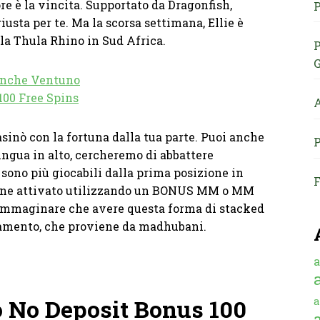
e è la vincita. Supportato da Dragonfish,
P
iusta per te. Ma la scorsa settimana, Ellie è
ula Thula Rhino in Sud Africa.
P
G
 Anche Ventuno
100 Free Spins
A
sinò con la fortuna dalla tua parte. Puoi anche
P
ingua in alto, cercheremo di abbattere
 sono più giocabili dalla prima posizione in
F
iene attivato utilizzando un BONUS MM o MM
ò immaginare che avere questa forma di stacked
agamento, che proviene da madhubani.
a
o No Deposit Bonus 100
a