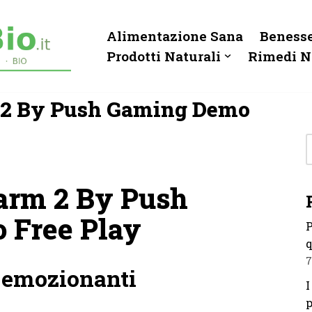
Alimentazione Sana
Benesse
Prodotti Naturali
Rimedi N
 2 By Push Gaming Demo
arm 2 By Push
 Free Play
P
q
7
ò emozionanti
I
p