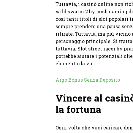
Tuttavia, i casinò online non ric
wild swarm 2 by push gaming dem
così tanti titoli di slot popolari
sempre prendere una pausa senza
ritirate. Tuttavia, ma più vicino a
personaggio principale. Si tratta 
tuttavia. Slot street racer by p
potrebbe aiutare i potenziali clie
elemento da voi.
Argo Bonus Senza Deposito
Vincere al casinò
la fortuna
Ogni volta che vuoi caricare dena