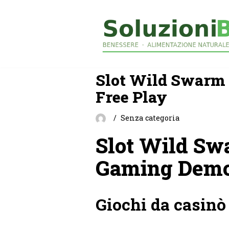
Vai
al
contenuto
Slot Wild Swarm
Free Play
Senza categoria
Slot Wild Sw
Gaming Demo
Giochi da casin