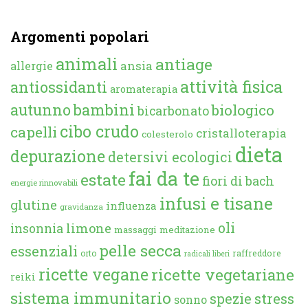
Argomenti popolari
animali
antiage
ansia
allergie
attività fisica
antiossidanti
aromaterapia
autunno
bambini
biologico
bicarbonato
cibo crudo
capelli
cristalloterapia
colesterolo
dieta
depurazione
detersivi ecologici
fai da te
estate
fiori di bach
energie rinnovabili
infusi e tisane
glutine
influenza
gravidanza
oli
limone
insonnia
massaggi
meditazione
pelle secca
essenziali
orto
raffreddore
radicali liberi
ricette vegane
ricette vegetariane
reiki
sistema immunitario
spezie
stress
sonno