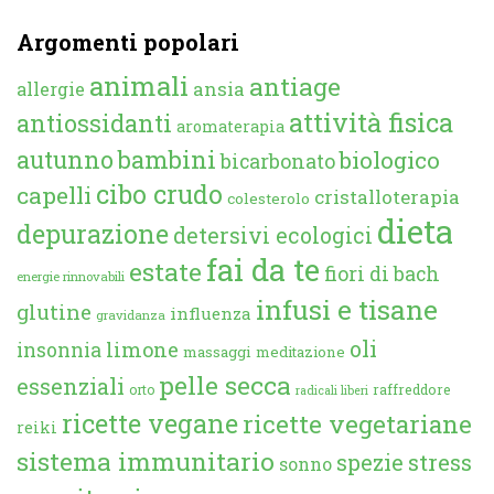
Argomenti popolari
animali
antiage
ansia
allergie
attività fisica
antiossidanti
aromaterapia
autunno
bambini
biologico
bicarbonato
cibo crudo
capelli
cristalloterapia
colesterolo
dieta
depurazione
detersivi ecologici
fai da te
estate
fiori di bach
energie rinnovabili
infusi e tisane
glutine
influenza
gravidanza
oli
limone
insonnia
massaggi
meditazione
pelle secca
essenziali
orto
raffreddore
radicali liberi
ricette vegane
ricette vegetariane
reiki
sistema immunitario
spezie
stress
sonno