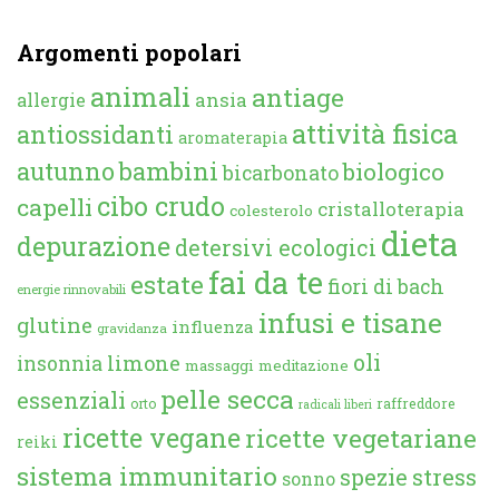
Argomenti popolari
animali
antiage
ansia
allergie
attività fisica
antiossidanti
aromaterapia
autunno
bambini
biologico
bicarbonato
cibo crudo
capelli
cristalloterapia
colesterolo
dieta
depurazione
detersivi ecologici
fai da te
estate
fiori di bach
energie rinnovabili
infusi e tisane
glutine
influenza
gravidanza
oli
limone
insonnia
massaggi
meditazione
pelle secca
essenziali
orto
raffreddore
radicali liberi
ricette vegane
ricette vegetariane
reiki
sistema immunitario
spezie
stress
sonno