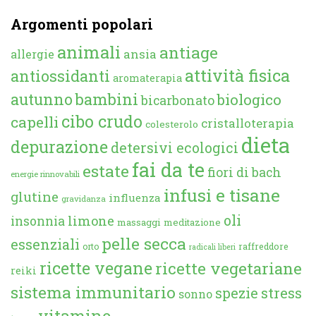
Argomenti popolari
animali
antiage
ansia
allergie
attività fisica
antiossidanti
aromaterapia
autunno
bambini
biologico
bicarbonato
cibo crudo
capelli
cristalloterapia
colesterolo
dieta
depurazione
detersivi ecologici
fai da te
estate
fiori di bach
energie rinnovabili
infusi e tisane
glutine
influenza
gravidanza
oli
limone
insonnia
massaggi
meditazione
pelle secca
essenziali
orto
raffreddore
radicali liberi
ricette vegane
ricette vegetariane
reiki
sistema immunitario
spezie
stress
sonno
vitamine