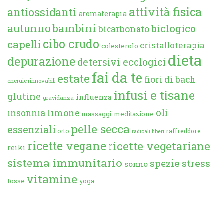
attività fisica
antiossidanti
aromaterapia
autunno
bambini
biologico
bicarbonato
cibo crudo
capelli
cristalloterapia
colesterolo
dieta
depurazione
detersivi ecologici
fai da te
estate
fiori di bach
energie rinnovabili
infusi e tisane
glutine
influenza
gravidanza
oli
limone
insonnia
massaggi
meditazione
pelle secca
essenziali
orto
raffreddore
radicali liberi
ricette vegane
ricette vegetariane
reiki
sistema immunitario
spezie
stress
sonno
vitamine
tosse
yoga